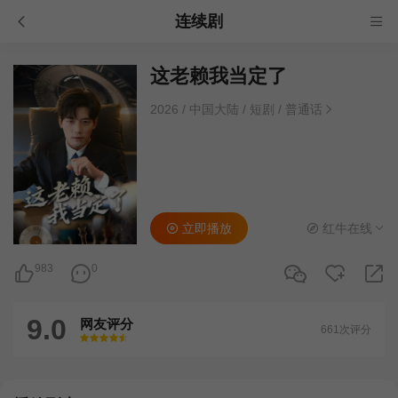
连续剧
这老赖我当定了
2026
/
中国大陆
/
短剧
/
普通话
立即播放
红牛在线
983
0
9.0
网友评分
661次评分
很差
较差
还行
推荐
力荐