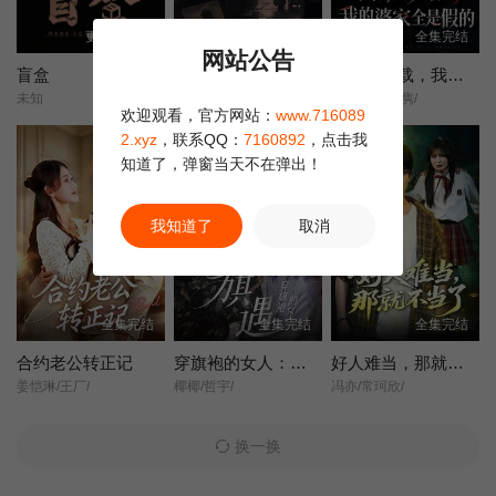
更新第10集
全集完结
全集完结
网站公告
盲盒
她不是不敢离
含辛十八载，我的婆家全是假的
未知
王晓蒙/许明铮/
张耀尹/伍京隽/
欢迎观看，官方网站：
www.716089
2.xyz
，联系QQ：
7160892
，点击我
知道了，弹窗当天不在弹出！
我知道了
取消
全集完结
全集完结
全集完结
合约老公转正记
穿旗袍的女人：旗遇
好人难当，那就不当了
姜恺琳/王厂/
椰椰/哲宇/
冯亦/常珂欣/
换一换