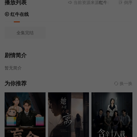
播放列表
当前资源来源
红牛在线
- 无需安装
倒序
红牛在线
全集完结
剧情简介
暂无简介
为你推荐
换一换