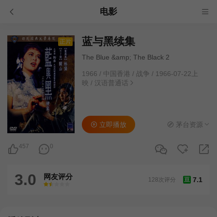
电影
蓝与黑续集
正片
The Blue &amp; The Black 2
1966
/
中国香港
/
战争
/
1966-07-22上
映
/
汉语普通话
立即播放
茅台资源
457
0
3.0
网友评分
7.1
128次评分
豆
很差
较差
还行
推荐
力荐