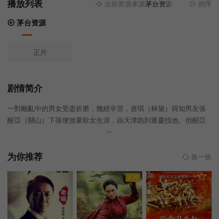
播放列表
当前资源来源
茅台资源
- 无需安装任何
倒序
茅台资源
正片
剧情简介
一對離亂中的男女受盡折磨，幾經辛苦，唐琪（林黛）得知男友張
醒亞（關山）下落便放棄歌女生涯，由天津跑到重慶找他。但醒亞
嫌她墮落風塵，對她奚落一番。又與校花美莊（丁紅）訂婚，後來
做了戰地記者。平津戰事告急，醒亞赴台逃難中鎗留醫，美莊背棄
他。醒亞萬念俱灰……。此片是影后林黛去世前最後的作品。
为你推荐
换一换
正片