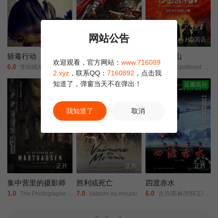
网站公告
HD
HD
HD国语
斩毒行动
双枪红娘子
浴血困牛山
欢迎观看，官方网站：
www.716089
6.0
8.0
6.0
李幼斌/张光北/李雨桐/
陈之辉/李为民/王岗岗/谢宁/王程/王品一/文祈/刘姝彤/魏兆雄/邱晨阳/
Blood-Spattered Cliff/
2.xyz
，联系QQ：
7160892
，点击我
知道了，弹窗当天不在弹出！
正片
正片
豆瓣高分
我知道了
取消
正片
正片
正片
集中营里的摄影师
胜利或死亡
四渡赤水
1.0
7.0
6.0
The Photographer of Mauthausen/
Vaincre ou mourir/
古月/苏林/刘怀正/傅学诚/