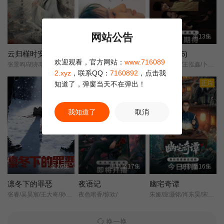
网站公告
第22集
第6集
第13集
云归槿时安
我的鸵鸟先生
盲盒 (2026)
欢迎观看，官方网站：
www.716089
张景昀/胡亦瑶/
My Mr. Ostrich/
于雯/王艺哲/王泓鑫/卜冠今/
2.xyz
，联系QQ：
7160892
，点击我
正片
正片
知道了，弹窗当天不在弹出！
我知道了
取消
全26集
更新至17集
更新至16集
凛冬下的罪恶
夜语记
幽宅奇谭
张睿/吴昊宸/王大奇/孙之鸿/洪冰瑶/肖涵/嘉泽/李蒲赫/左腾云/何磊/王心嫚/李繁/苏宥辰/刘佳萌/洪爽/刘亭希/窦新豪/刘伟峰/刘朔豪/徐章/
夜色暗香/惊欢/
朱娅/应灏铭/肖东昊/宋未央/
换一换