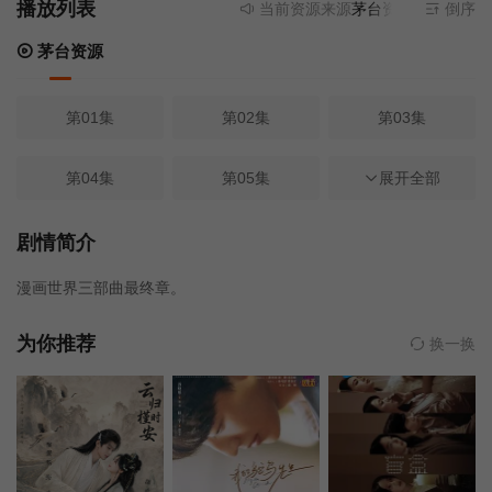
播放列表
当前资源来源
茅台资源
- 无需安装
倒序
茅台资源
第01集
第02集
第03集
第04集
第05集
第06集
展开全部
第07集
第08集
第09集
剧情简介
漫画世界三部曲最终章。
第10集
第11集
第12集
为你推荐
换一换
第13集
第14集
第15集
第16集
第17集
第18集