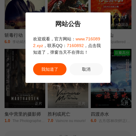
网站公告
HD
HD
HD国语
斩毒行动
双枪红娘子
浴血困牛山
欢迎观看，官方网站：
www.716089
6.0
8.0
6.0
李幼斌/张光北/李雨桐/
陈之辉/李为民/王岗岗/谢宁/王程/王品一/文祈/刘姝彤/魏兆雄/邱晨阳/
Blood-Spattered Cliff/
2.xyz
，联系QQ：
7160892
，点击我
知道了，弹窗当天不在弹出！
正片
正片
豆瓣高分
我知道了
取消
正片
正片
正片
集中营里的摄影师
胜利或死亡
四渡赤水
1.0
7.0
6.0
The Photographer of Mauthausen/
Vaincre ou mourir/
古月/苏林/刘怀正/傅学诚/