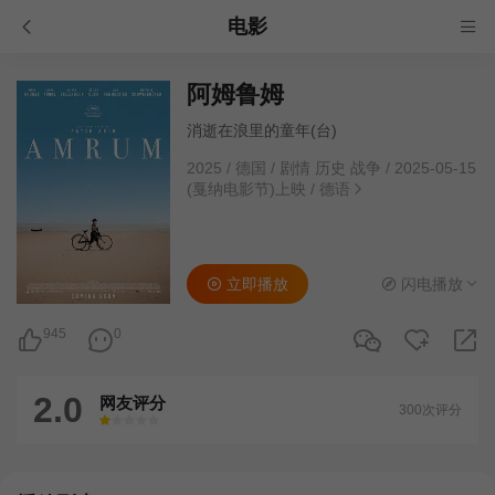
电影
阿姆鲁姆
消逝在浪里的童年(台)
2025
/
德国
/
剧情 历史 战争
/
2025-05-15
(戛纳电影节)上映
/
德语
立即播放
闪电播放
945
0
2.0
网友评分
300次评分
很差
较差
还行
推荐
力荐