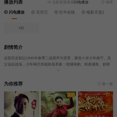
播放列表
当前资源来源
闪电播放
- 无需安装任何插
倒序
闪电播放
无尽①
红牛在线
电影天堂1
HD
剧情简介
这部历史剧以1945年春季二战尾声为背景，聚焦十岁少年南宁。其
父远征战场，少年竭尽所能助母养家：猎捕海豹、暗夜捕鱼、躬耕
田间。然而期盼已久的和平降临后，却催生全新冲突，南宁必须在
废墟之上探寻属于自己的人生航向。
为你推荐
换一换
正片