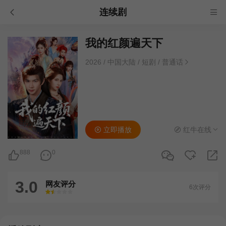
连续剧
我的红颜遍天下
2026
/
中国大陆
/
短剧
/
普通话
立即播放
红牛在线
888
0
3.0
网友评分
6次评分
很差
较差
还行
推荐
力荐