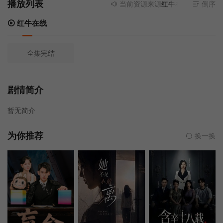
播放列表
当前资源来源
红牛在线
- 无需安装
倒序
红牛在线
全集完结
剧情简介
暂无简介
为你推荐
换一换