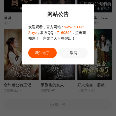
更新至12集
全集完结
全集完结
网站公告
盲盒
她不是不敢离
含辛十八载，我的婆家全是假的
未知
王晓蒙/许明铮/
张耀尹/伍京隽/
欢迎观看，官方网站：
www.716089
2.xyz
，联系QQ：
7160892
，点击我
知道了，弹窗当天不在弹出！
我知道了
取消
全集完结
全集完结
全集完结
合约老公转正记
穿旗袍的女人：旗遇
好人难当，那就不当了
姜恺琳/王厂/
椰椰/哲宇/
冯亦/常珂欣/
换一换