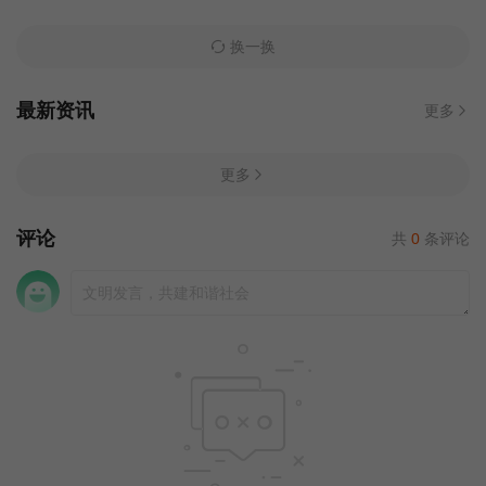
换一换
最新资讯
更多
更多
评论
共
0
条评论