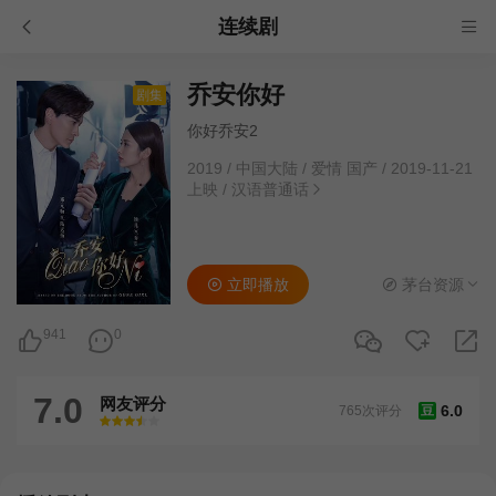
连续剧
乔安你好
剧集
你好乔安2
2019
/
中国大陆
/
爱情 国产
/
2019-11-21
上映
/
汉语普通话
立即播放
茅台资源
941
0
7.0
网友评分
6.0
765次评分
豆
很差
较差
还行
推荐
力荐