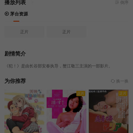
播放列表
当前资源来
倒序
茅台资源
正片
正片
剧情简介
《犯！》是由长谷部安春执导，蟹江敬三主演的一部影片。
为你推荐
换一换
正片
正片