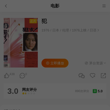
电影
犯
正片
1976
/
日本
/
伦理
/
1976上映
/
日语
立即播放
茅台资源
438
0
3.0
网友评分
5.0
890次评分
豆
很差
较差
还行
推荐
力荐