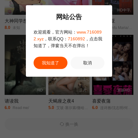
已完结
HD中字
HD中字
网站公告
大神同学想要被吃掉
白衣天使的故事：下流的行为
新宿玛利亚
8.0
6.0
6.0
未知
Hakui monogatari: okasu!/Story of White Coat: Indecent Acts/白衣物語/淫す！/
Baishunfu Maria/Shinjuku Maria/
欢迎观看，官方网站：
www.716089
2.xyz
，联系QQ：
7160892
，点击我
知道了，弹窗当天不在弹出！
我知道了
取消
HD
正片
更新HD
请读我
天蝎座之夜4
喜爱夜蒲
6.0
5.0
6.0
Read me/
艾玻·塞尔索/撒哈拉·伯纳莱斯/阿尔比·卡西诺/Marco Mora/
连诗雅/沈志明/何佩瑜/陈柏宇/
换一换