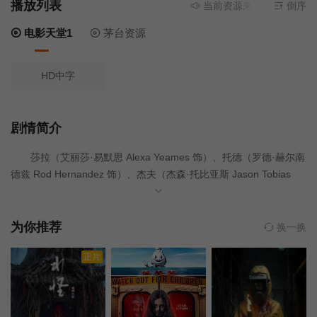
播放列表
当前资源来源
电影天堂1
倒序
-
电影天堂1
茅台资源
HD中字
剧情简介
莎拉（艾丽莎·易默思 Alexa Yeames 饰）、托德（罗德·赫尔南
德兹 Rod Hernandez 饰）、杰夫（杰森·托比亚斯 Jason Tobias
饰）、艾瑞克（安东尼·科洛 Anthony Kirlew 饰）、凯伦（斯蒂芬妮
·皮尔森 Stephanie Pearson）、朱迪（凯莉·科耐尔 Kelly Connaire
饰）等六名大学生利用假期驱车游玩，途中他们的汽车爆胎。不巧
为你推荐
换一换
的是他们抛锚的地点信号太差，四周前不着村后不着店，她们只能
正片
自己动手修理汽车。身处荒郊野外，年轻人们只能耐心等待旅途的
再度开启。谁知就在这时候，其中两人被不知来自何方的子弹射
中，相继惨死在烈日之下。恐慌迅速弥漫，而无情的子弹则接二连
三射向他们。 不知何时，他们已经闯入无情杀手的狩猎场，成