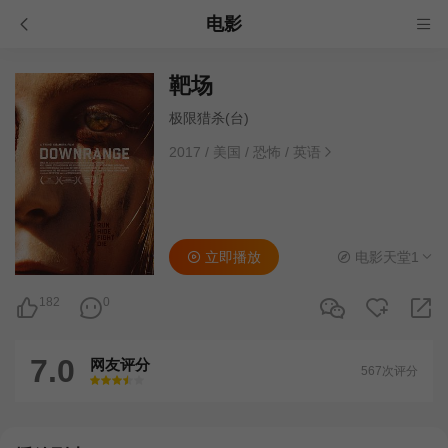
电影
靶场
极限猎杀(台)
2017
/
美国
/
恐怖
/
英语
立即播放
电影天堂1
182
0
7.0
网友评分
567次评分
很差
较差
还行
推荐
力荐