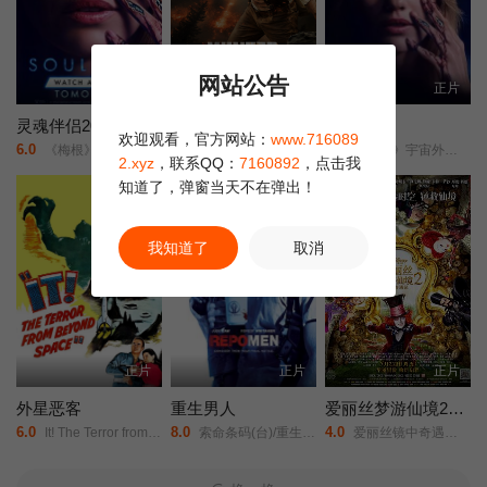
网站公告
HD
正片
正片
灵魂伴侣2026
冬季：战场
灵魂伴侣
欢迎观看，官方网站：
www.716089
6.0
2.0
1.0
《梅根》宇宙外传/夺魂伴侣/
Winter: Battleground/
《梅根》宇宙外传/夺魂伴侣/
2.xyz
，联系QQ：
7160892
，点击我
知道了，弹窗当天不在弹出！
正片
我知道了
取消
正片
正片
正片
外星恶客
重生男人
爱丽丝梦游仙境2：镜中奇遇记
6.0
8.0
4.0
It! The Terror from Beyond Space/
索命条码(台)/重生曼波/回收人/追讨人/Repossession Men/
爱丽丝镜中奇遇记/爱丽丝梦游仙境2：穿越魔镜(港)/魔境梦游：时光怪客(台)/Alice in Wonderland: Through the Looking Glass/