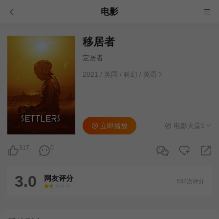
电影
移居者
定居者
2021
/
英国
/
科幻
/
英语
立即播放
电影天堂1
317
0
3.0
网友评分
532次评分
很差
较差
还行
推荐
力荐