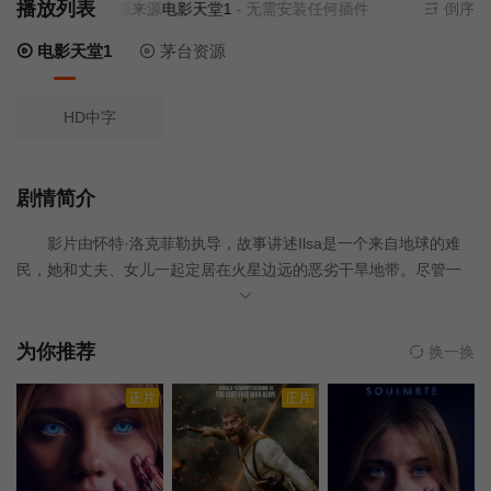
播放列表
当前资源来源
电影天堂1
- 无需安装任何插件
倒序
电影天堂1
茅台资源
HD中字
剧情简介
影片由怀特·洛克菲勒执导，故事讲述Ilsa是一个来自地球的难
民，她和丈夫、女儿一起定居在火星边远的恶劣干旱地带。尽管一
家人只有一些庄稼和一个家用机器人，他们还是对美好的生活抱有
希望。但当附近的山上出现了一群武装袭击者时，一切都被颠覆
了。母女俩必须不惜一切代价生存下去，等待最后反击的时机。该
为你推荐
换一换
片已在在南非和纳米比亚拍摄完成，目前正在后期制作中。
正片
正片