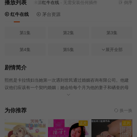
播放列表
当前资源来源
红牛在线
- 无需安装任何插件
倒序
红牛在线
茅台资源
第1集
第2集
第3集
第4集
第5集
展开全部
第6集
第7集
第8集
第9集
剧情简介
熙然是卡拉情妇当她第一次遇到世民通过婚姻咨询有限公司。他建
第10集
第11集
第12集
议他们应该有一个契约婚姻；她会给每个月为他的妻子和硒奎的母
亲。熙然认为这是一个很好的协议但不像她的法，结婚是无聊的。
第13集
第14集
第15集
世民只需她晚上和硒对熙揆迷跑谁像一个姐姐但隐藏它的被讨厌
的。有一天，熙然遇到世民的朋友泰英和爱上他。最后，熙然和世
为你推荐
换一换
民分手
第16集
第17集
第18集
正片
正片
第19集完结