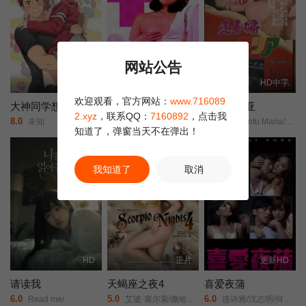
网站公告
已完结
HD中字
HD中字
欢迎观看，官方网站：
www.716089
大神同学想要被吃掉
白衣天使的故事：下流的行为
新宿玛利亚
2.xyz
，联系QQ：
7160892
，点击我
8.0
6.0
6.0
未知
Hakui monogatari: okasu!/Story of White Coat: Indecent Acts/白衣物語/淫す！/
Baishunfu Maria/Shinjuku Maria/
知道了，弹窗当天不在弹出！
我知道了
取消
HD
正片
更新HD
请读我
天蝎座之夜4
喜爱夜蒲
6.0
5.0
6.0
Read me/
艾玻·塞尔索/撒哈拉·伯纳莱斯/阿尔比·卡西诺/Marco Mora/
连诗雅/沈志明/何佩瑜/陈柏宇/