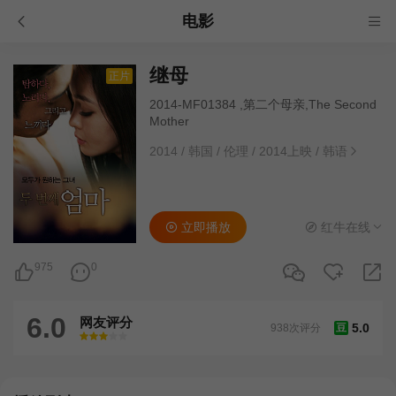
电影
继母
正片
2014-MF01384 ,第二个母亲,The Second
Mother
2014
/
韩国
/
伦理
/
2014上映
/
韩语
立即播放
红牛在线
975
0
6.0
网友评分
5.0
938次评分
豆
很差
较差
还行
推荐
力荐