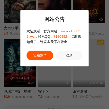
网站公告
正片
正片
HD
大力水手3：安魂曲
猛尸一家亲
精灵猎人
欢迎观看，官方网站：
www.716089
8.0
3.0
6.0
Popeye: Requiem/
卡拉·古奇诺///凯瑟琳·伊莎贝尔///卢·泰勒·普奇///唐纳德·沙利斯///凯文·麦克纳尔蒂// Jason William Day //杰森·麦金农///罗曼·金赛拉///杰卡·博尚// Darcey Johnson / Aedan Edwards / Lee Tichon / Kenny Wood-Schatz/
雷米·伊沙克/Norreen/Iman/
2.xyz
，联系QQ：
7160892
，点击我
知道了，弹窗当天不在弹出！
正片
正片
我知道了
取消
正片
正片
更新至1集
玻璃之灵2：猎物
安全区
密室逃脱
10.0
7.0
3.0
Spirit of the Glass 2: The Hunted/
Safe Place/
王婷/姜子鲲/何索/祁圣翰/张珊珊/