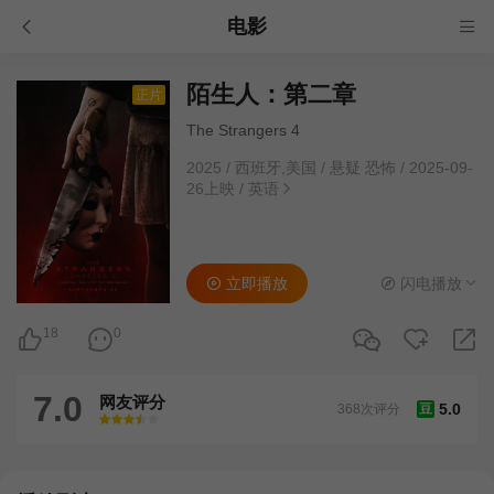
电影
陌生人：第二章
正片
The Strangers 4
2025
/
西班牙,美国
/
悬疑 恐怖
/
2025-09-
26上映
/
英语
立即播放
闪电播放
18
0
7.0
网友评分
5.0
368次评分
豆
很差
较差
还行
推荐
力荐