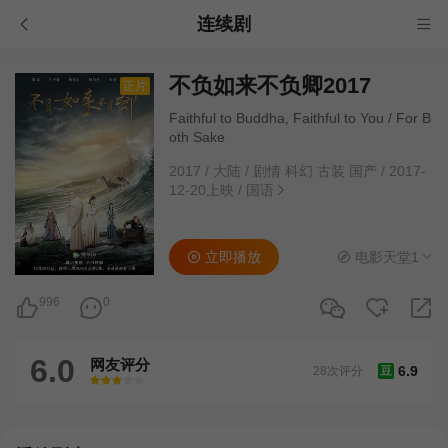
连续剧
不负如来不负卿2017
正片
Faithful to Buddha, Faithful to You / For B
oth Sake
2017
/
大陆
/
剧情 科幻 古装 国产
/
2017-
12-20上映
/
国语
立即播放
电影天堂1
996
0
6.0
网友评分
6.9
28次评分
豆
很差
较差
还行
推荐
力荐