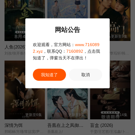
网站公告
第12集
更新至18集
更新至9集
欢迎观看，官方网站：
www.716089
人鱼(2026)
天才，女友
嫁入高门
2.xyz
，联系QQ：
7160892
，点击我
刘孜/张开泰/黄杨钿甜/董勇/张帆/陈创/何思甜/张棪琰/罗海琼/是安/赵健/段钰/董向荣/薛佳凝/方晓东/李庆誉/张译文/
天才女友/去有你的夏天/当你耀眼时/
管栎/闫睿豪/李珏轩/韩明霖/赵杨/刘亚锟/
知道了，弹窗当天不在弹出！
正片
我知道了
取消
更新至6集
更新至8集
第14集
深情为饵
吾凰在上之凤御四方
盲盒 (2026)
邢昭林/方瑾/常喆宽/尹蕊/王沛然/赵悠图/
吾凰在上/
于雯/王艺哲/王泓鑫/卜冠今/