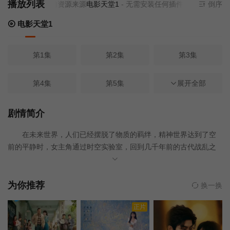
播放列表
当前资源来源
电影天堂1
- 无需安装任何插件
倒序
电影天堂1
第1集
第2集
第3集
第4集
第5集
展开全部
第6集
第7集
第8集
第9集
剧情简介
在未来世界，人们已经摆脱了物质的羁绊，精神世界达到了空
第10集
第11集
第12集
前的平静时，女主角通过时空实验室，回到几千年前的古代战乱之
地，在危难中与15岁的少年僧人罗坻相遇。生活在古代的罗坻从小
第13集
第14集
第15集
放弃了皇族生活，苦修佛法，四处奔走，希望通过自己的努力，消
除人们心中的纷争，让世人内心充满宽容和爱 。数次体会了两个世
为你推荐
换一换
界强烈反差的艾晴与罗坻心心相印，鼓励他更加坚定自己内心的信
第16集
第17集
第18集
正片
念。
第19集
第20集