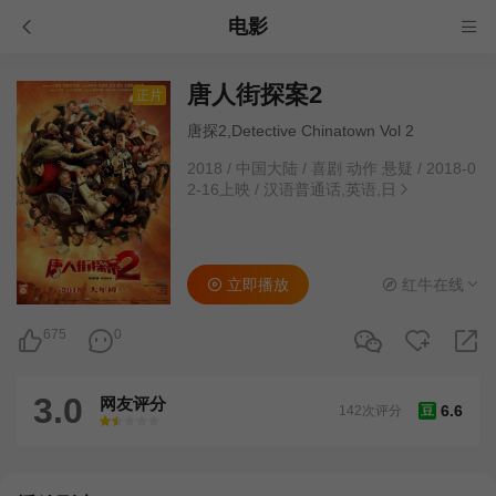
电影
唐人街探案2
正片
唐探2,Detective Chinatown Vol 2
2018
/
中国大陆
/
喜剧 动作 悬疑
/
2018-0
2-16上映
/
汉语普通话,英语,日
立即播放
红牛在线
675
0
3.0
网友评分
6.6
142次评分
豆
很差
较差
还行
推荐
力荐