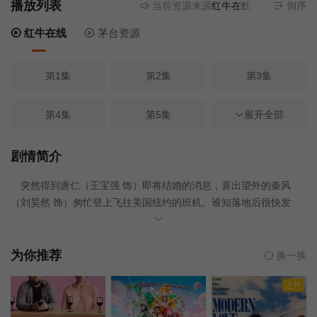
播放列表
当前资源来源
红牛在线
- 无需安装任何
倒序
红牛在线
茅台资源
第1集
第2集
第3集
第4集
第5集
展开全部
第6集
第7集
第8集
第9集
剧情简介
突然得到唐仁（王宝强 饰）即将结婚的消息，喜出望外的秦风
第10集.
第11集
第12集
（刘昊然 饰）匆忙登上飞往美国纽约的班机。谁知落地后很快发
现，这不过是唐仁诓他过来的谎言。唐仁把秦风带到了一座豪华宅
第13集
第14集
第15集
邸，这里早已云集包括野田昊（妻木夫聪 饰）在内的数位世界顶尖
侦探。把他们召集到这里的是北美华人堂口老大七叔（曾江 饰），
为你推荐
换一换
就在不久前他的宝贝孙子被人残忍杀害，不仅如此，尸体还被划出Y
第16集
正片
字形伤口，心脏不翼而飞。七叔悲愤交加，悬赏500万势要抓住杀人
真凶。扑朔迷离的凶案现场和作案手法，以及高额的赏金，让这群