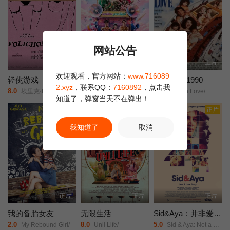
身怀绝技的侦探们跃跃欲试，他们摩拳擦掌，迎接挑战…
网站公告
正片
正片
正片
欢迎观看，官方网站：
www.716089
轻佻游戏
莫兰舞团
新潮恋爱 1990
2.xyz
，联系QQ：
7160892
，点击我
8.0
5.0
9.0
埃里克·K·布利安/凯瑟琳·沙博/Erin/Carter/Sarah/Chouinard-Poirier/娜塔莉·古帕尔/Rose-Anne/Déry/萨米尔·菲鲁兹/Carolanne/Foucher/艾甜·加罗伊/安布雷·贾布兰/Fayolle/Jean/Jr./Nicolas/Krief/Jacques/L'Heureux/ève/Landry/朱莉·勒布勒东/阿加莎·勒杜/Simone/Ledoux/索菲·勒图讷尔/弗罗伦斯·布莱恩/Antonin/Mousseau-Rivard/
阿丽莎拉·翁差丽/Sitthiphon/Disamoe/
Modern Love/
知道了，弹窗当天不在弹出！
正片
正片
正片
我知道了
取消
正片
正片
正片
我的备胎女友
无限生活
Sid&Aya：并非爱情故事
2.0
8.0
5.0
My Rebound Girl/
Unli Life/
Sid & Aya: Not a Love Story/