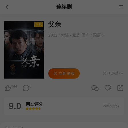
连续剧
父亲
正片
2002
/
大陆
/
家庭 国产
/
国语
立即播放
无尽①
344
0
9.0
网友评分
205次评分
很差
较差
还行
推荐
力荐