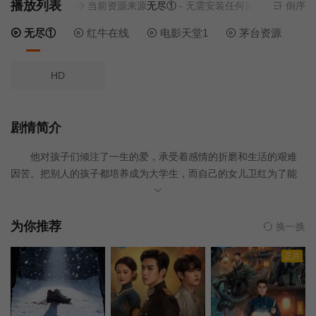
播放列表
当前资源来源
无尽①
- 无需安装任何插件
倒序
无尽①
红牛在线
电影天堂1
茅台资源
HD
剧情简介
他对孩子们倾注了一生的爱，承受着感情的折磨和生活的艰难
因苦。把别人的孩子都培养成为大学生，而自己的女儿卫红为了能
让上海知青的弃婴申申考上大学，委屈地成为了一名工人，而且面
临着下岗的处境。儿子卫国则由于不务正义，走上了犯罪的道路，
父亲用自己高尚的道德品格感染着社会，用亲情温暖着孩子们孤独
为你推荐
换一换
的心。 世界上最大爱就是父爱，父爱是深深的海洋，深邃而久
正片
远；父亲是一棵参天的大树，用他浓密而高挺的树枝，为孩子挡阴
遮阳，送来亲情的慰藉；父亲是宽广的土地，散播着希望的种子，
收获着泥土的惆怅。父亲是长年不停的老水车，四季唱着古老的歌
谣，日复一日，年复一年，父亲是一本教科书，传诵着做人的道理