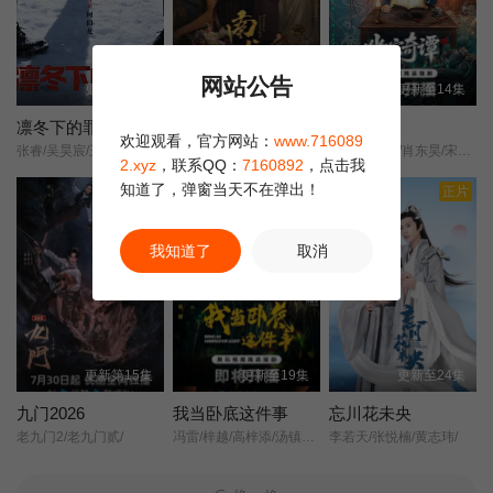
和生活的内涵；父亲是一把黄土，埋葬着悲欢，在黑夜孤寂时呐
喊；父亲是一支火苗，为了孩子们点燃生命的光环，是自己生命全
部的奉献，父爱无边，世上没有任何爱能够超载父爱，父爱无边，
网站公告
更新至16集
更新至12集
更新至14集
忠孝何能两全？情深似海，又该当何报还？父亲的沧桑，或许我们
可以从电视剧《父亲》中找到答案。
凛冬下的罪恶
南戏
幽宅奇谭
欢迎观看，官方网站：
www.716089
张睿/吴昊宸/王大奇/孙之鸿/洪冰瑶/肖涵/嘉泽/李蒲赫/左腾云/何磊/王心嫚/李繁/苏宥辰/刘佳萌/洪爽/刘亭希/窦新豪/刘伟峰/刘朔豪/徐章/
张景昀/赵奂然/吉舒亦/
朱娅/应灏铭/肖东昊/宋未央/
2.xyz
，联系QQ：
7160892
，点击我
知道了，弹窗当天不在弹出！
正片
正片
正片
我知道了
取消
更新第15集
更新至19集
更新至24集
九门2026
我当卧底这件事
忘川花未央
老九门2/老九门贰/
冯雷/梓越/高梓添/汤镇业/杨帆/孙腾博/
李若天/张悦楠/黄志玮/