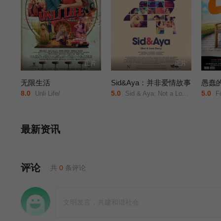
正片
正片
无限生活
Sid&Aya：并非爱情故事
愚蠢
8.0
5.0
5.0
Unli Life/
Sid & Aya: Not a Love Story/
Fo
最新资讯
评论
共
0
条评论