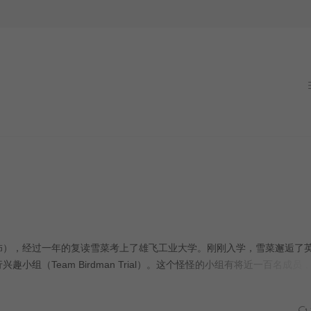
到前进的方向…… 本片根据作家中村航的同名小说改编。
），经过一年的复读雪菜考上了雄飞工业大学。刚刚入学，雪菜邂逅了
组（Team Birdman Trial）。这个怪怪的小组有将近一百名成员
怪人中间，被称为“狂犬”的坂场大志（间宫祥太朗 饰）干劲尤其十足。
季大会在即，他们的夺冠之路变得坎坷崎岖。而在这一过程中，懈怠的雪