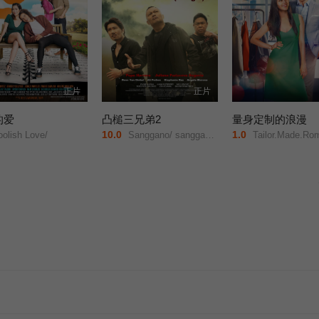
正片
正片
的爱
凸槌三兄弟2
量身定制的浪漫
10.0
1.0
olish Love/
Sanggano/ sanggago&#039;t sanggwapo 2: Aussie! Aussie! (O sige)/
Tailor.Made.Ro