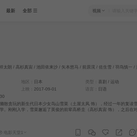
最新
全部
视频
祥太朗
/
高杉真宙
/
池田依来沙
/
矢本悠马
/
前原滉
/
佐生雪
/
羽鸟慎一
/
地区：
日本
类型：
喜剧
/
运动
上映：
2017-09-01
语言：
日语
:30
散贪玩的新生代日本少女鸟山雪菜（土屋太凤 饰），经过一年的复读
学。刚刚入学，雪菜邂逅了英俊的前辈高桥圭（高杉真宙 饰），之后在
飞行兴趣小组（Team Birdman Trial）。这个怪怪的小组有将近一百
琵琶湖湖畔，为即将到来的夏季大会展开集训。在这群怪人中间，被称为
（间宫祥太朗 饰）干劲尤其十足。在某次试飞中，高桥前辈不幸负伤，他
电影天堂1
到重创。夏季大会在即，他们的夺冠之路变得坎坷崎岖。而在这一过程中