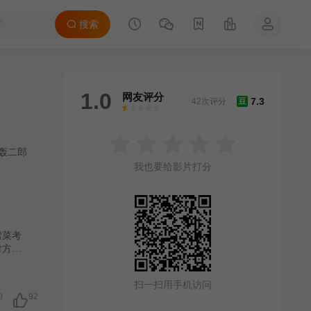
搜索
1.0
网友评分
7.3
42次评分
豆
很差
较差
还行
推荐
力荐
轰二郎
我也要给影片打分
雪菜考
对方的
名成员，
“狂
扫一扫用手机访问
们苦心
0
92
，懈怠