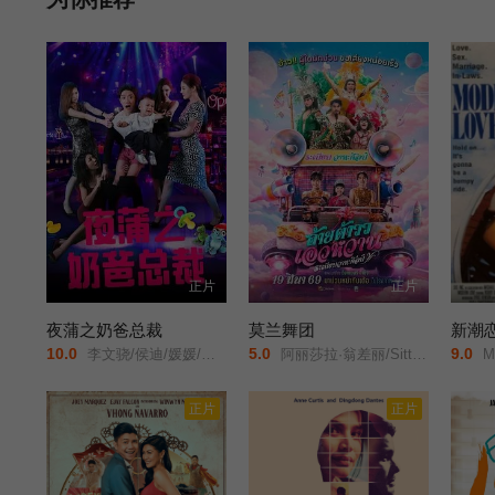
慢找到前进的方向…… 本片根据作家中村航的同名小说改编。
正片
正片
夜蒲之奶爸总裁
莫兰舞团
新潮恋
10.0
5.0
9.0
李文骁/侯迪/媛媛/石承昊/
阿丽莎拉·翁差丽/Sitthiphon/Disamoe/
Mo
正片
正片