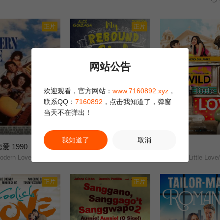
正片
正片
网站公告
欢迎观看，官方网站：
www.7160892.xyz
，
联系QQ：
7160892
，点击我知道了，弹窗
当天不在弹出！
正片
正片
我知道了
取消
爱 1990
我的备胎女友
野小爱
2.0
2.0
dern Love/
My Rebound Girl/
Wild Little Love/
正片
正片