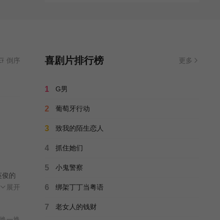
喜剧片排行榜
倒序
更多
1
G男
2
葡萄牙行动
3
致我的陌生恋人
4
抓住她们
5
小鬼警察
英俊的
，大家
展开
6
绑架丁丁当粤语
在某次
7
老女人的钱财
菜慢
换一换