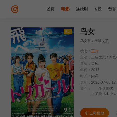
电影
首页
连续剧
专题
留言
鸟女
正片
鸟女孩 / 压轴女孩
状态：
正片
主演：
土屋太凤
/
间宫
导演：
英勉
年份：
2017
时长：
内详
更新：
2026-07-08 12
简介：
生活奢侈、懒
上了雄飞工业大
邀请下加入了人力
大家随后聚集到
犬”的坂场大志
立即播放
打造的机体也受