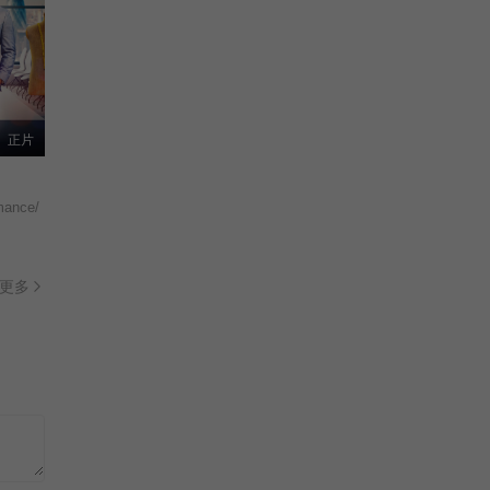
正片
mance/
更多