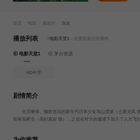
的雪菜慢慢找
首页
电影
喜剧片
鸟女
播放列表
当前资源来源
电影天堂1
- 无需安装任何插件
电影天堂1
茅台资源
HD中字
剧情简介
生活奢侈、懒散贪玩的新生代日本少女鸟山雪菜（土屋太凤 饰
前辈高桥圭（高杉真宙 饰），之后在对方的邀请下加入了人力飞行兴趣小
随后聚集到琵琶湖湖畔，为即将到来的夏季大会展开集训。在这群
试飞中，高桥前辈不幸负伤，他们苦心打造的机体也受到重创。夏
为你推荐