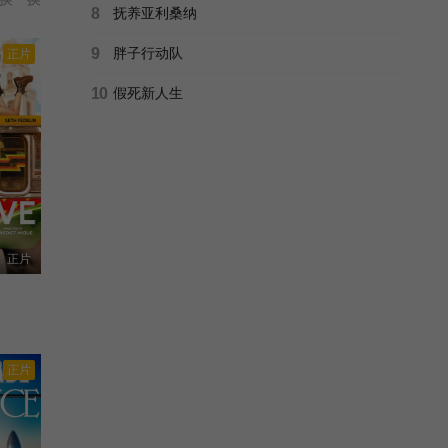
8
抚养亚利桑纳
9
胖子行动队
正片
10
假死新人生
正片
正片