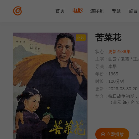
电影
首页
连续剧
专题
留言
苦菜花
正片
状态：
更新至38集
主演：
曲云
/
袁霞
/
王
导演：
李昂
年份：
1965
时长：
100分钟
更新：
2026-03-30 20
简介：
抗日战争初期，
（曲云 饰）的
人姜永泉（王志
怨娟子瞒着她闹
弟日寇特务王柬
梅（袁霞 饰）
告密，鬼子突然
立即播放
儿，冯大娘把敌人带