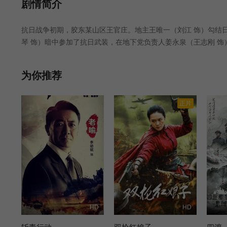
第24集
HD中字
第01集
剧情简介
抗日战争初期，胶东某山区王官庄。地主王唯一（刘江 饰）勾结
第05集
第06集
第07集
琴 饰）暗中参加了抗日武装，在地下党负责人姜永泉（王志刚 
瞒着她闹革命，还把二儿子德强（万仓 饰）也送去参加八路军。
第11集
第12集
第13集
从事特务破坏活动。区妇救会长赵星梅（袁霞 饰）被派到王官庄
为你推荐
然包围了村子，赵星梅牺牲，冯大娘也被捕，敌人妄想知道八路军兵工
第17集
第18集
第19集
正片
第23集
第24集
第25集
第29集
第30集
第31集
第36集
第35集
第37集
HD
HD