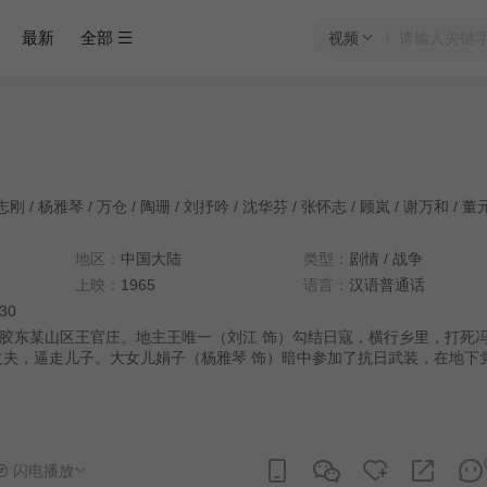
最新
全部
视频
志刚
/
杨雅琴
/
万仓
/
陶珊
/
刘抒吟
/
沈华芬
/
张怀志
/
顾岚
/
谢万和
/
董
地区：
中国大陆
类型：
剧情
/
战争
上映：
1965
语言：
汉语普通话
:30
胶东某山区王官庄。地主王唯一（刘江 饰）勾结日寇，横行乡里，打死
丈夫，逼走儿子。大女儿娟子（杨雅琴 饰）暗中参加了抗日武装，在地下
刚 饰）带领下，组织了武装暴动。冯大娘在暴动中提高了思想觉悟，非
革命，还把二儿子德强（万仓 饰）也送去参加八路军。王唯一被镇压后
芝（顾岚 饰）来到村里，以小学校长身份从事特务破坏活动。区妇救会
被派到王官庄协助村里工作，偶然知道冯大娘竟是自己未婚夫的妈妈。由
包围了村子，赵星梅牺牲，冯大娘也被捕，敌人妄想知道八路军兵工厂埋
闪电播放
进了地雷阵......