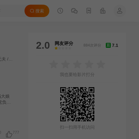
搜索
2.0
网友评分
7.1
884次评分
豆
很差
较差
还行
推荐
力荐
元夫
/
翟春华
我也要给影片打分
冯大娘
党负责
但不埋
，他兄
长赵星
于敌人
扫一扫用手机访问
在哪
0
777