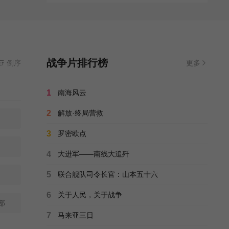
战争片排行榜
倒序
更多
1
南海风云
2
解放·终局营救
3
罗密欧点
4
大进军——南线大追歼
5
联合舰队司令长官：山本五十六
6
关于人民，关于战争
部
7
马来亚三日