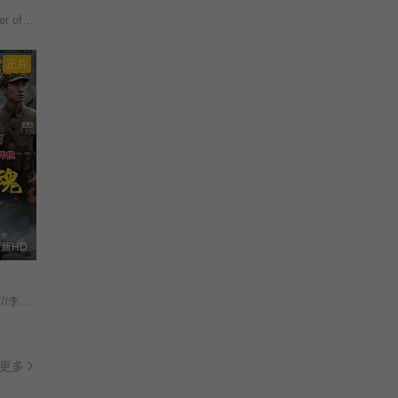
hausen/
正片
新HD
///朱丹蕾///张庆亮/
更多