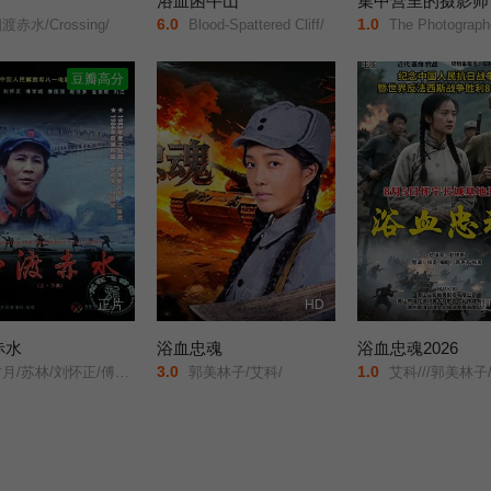
浴血困牛山
集中营里的摄影师
6.0
1.0
渡赤水/Crossing/
Blood-Spattered Cliff/
The Photographer of Maut
豆瓣高分
正片
HD
更
赤水
浴血忠魂
浴血忠魂2026
3.0
1.0
月/苏林/刘怀正/傅学诚/
郭美林子/艾科/
艾科///郭美林子///李博///葛佳佳///邓凯匀///周星宜///红卫姝辰///张博///胡骁源///陈宇星