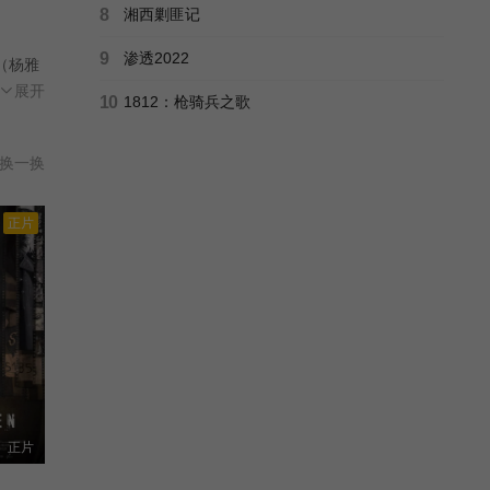
8
湘西剿匪记
9
渗透2022
（杨雅
怨娟子
展开
10
1812：枪骑兵之歌
长身份
鬼子突
换一换
正片
正片