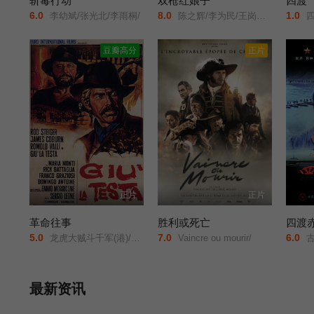
斩毒行动
双枪红娘子
四渡
6.0
8.0
1.0
李幼斌/张光北/李雨桐/
陈之辉/李为民/王岗岗/谢宁/王程/王品一/文祈/刘姝彤/魏兆雄/邱晨阳/
四
豆瓣高分
正片
正片
正片
革命往事
胜利或死亡
四渡
5.0
7.0
6.0
龙虎大贼斗千军(港)/乌龙英雄/大狂沙/革命怪客/Once Upon a Time... the Revolution/Duck/ You Sucker/A Fistful of Dynamite/
Vaincre ou mourir/
古
最新资讯