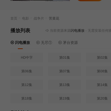
首页
电影
战争片
苦菜花
播放列表
当前资源来源
闪电播放
- 无需安装任何插件
闪电播放
无尽①
茅台资源
HD中字
第01集
第02集
第06集
第07集
第08集
第12集
第13集
第14集
第18集
第19集
第20集