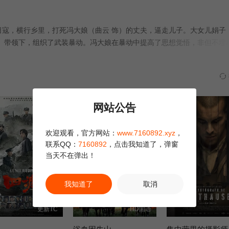
第02集
第03集
第04集
日寇，横行乡里，打死冯大娘（曲云 饰）的丈夫，逼走儿子。大女儿娟子
第08集
第09集
第10集
饰）带领下，组织了武装暴动。冯大娘在暴动中提高了思想觉悟，非但不埋
王唯一被镇压后，他兄弟日寇特务王柬芝（顾岚 饰）来到村里，以小学校
第14集
第15集
第16集
协助村里工作，偶然知道冯大娘竟是自己未婚夫的妈妈。由于敌人告密，
厂埋在哪儿，冯大娘把敌人带进了地雷阵......
第20集
第21集
第22集
网站公告
第26集
第27集
第28集
欢迎观看，官方网站：
www.7160892.xyz
，
第32集
第34集
第33集
联系QQ：
7160892
，点击我知道了，弹窗
当天不在弹出！
第38集
第39集
我知道了
取消
更新TC
HD国语