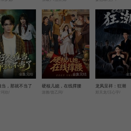
全集完结
全集完结
全
难当，那就不当了
硬核儿媳，在线撑腰
龙凤呈祥：狂潮
常珂欣/
游雅/曾乙同/
郑天龙/汪心宇/