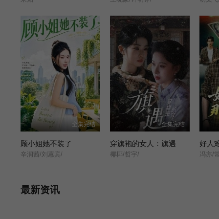
全集完结
全集完结
顾小姐她不装了
穿旗袍的女人：旗遇
好人
辛润茜/刘蕙宾/
椰椰/哲宇/
冯亦/
最新资讯