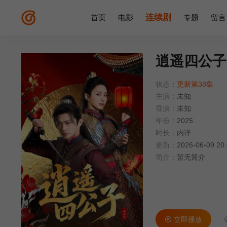
连续剧
首页
电影
专题
留言
逍遥四公子
状态：
更新第38集
主演：
未知
导演：
未知
年份：
2025
时长：
内详
更新：
2026-06-09 20
简介：
暂无简介
立即播放