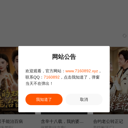
第28集
第29集
第30集
第34集
第35集
第36集
网站公告
欢迎观看，官方网站：
www.7160892.xyz
，
联系QQ：
7160892
，点击我知道了，弹窗
当天不在弹出！
我知道了
取消
全集完结
全集完结
全
双手能治百病
含辛十八载，我的婆家全是假的
合约老公转正记
/朱梦茹/
张耀尹/伍京隽/
姜恺琳/王厂/