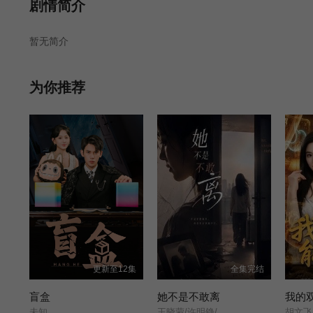
第24集
第26集
第27集
剧情简介
暂无简介
第31集
第32集
第33集
第37集
第38集
为你推荐
更新至12集
全集完结
盲盒
她不是不敢离
我的
未知
王晓蒙/许明铮/
胡文飞