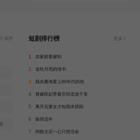
短剧排行榜
倒序
更多
1
农家娇妻嫁到
2
送给月亮的情书
3
我在桑海爱上80年代的他
4
替嫁医妃带着空间流放千里
5
离开后妻女才知我本骄阳
6
纵情流年
部
7
闲散太后一心只想活命