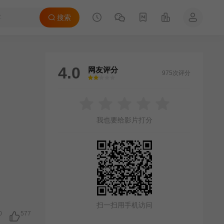
搜索
4.0
网友评分
975次评分
很差
较差
还行
推荐
力荐
我也要给影片打分
扫一扫用手机访问
0
577