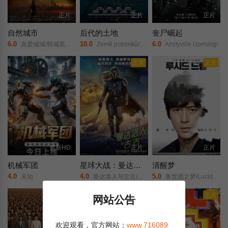
正片
正片
正片
自然城市
后代的土地
丧尸崛起
6.0
10.0
6.0
真爱倾城/韩城黑客/Natural City/
Země potomků/The Land of the Sons/
Amityville.Uprising/
正片
正片
更新HD
正片
正片
机械军团
星球大战：曼达洛人与古古
清醒梦
4.0
4.0
5.0
未知
曼达洛人与古古/曼达洛人和格洛古/曼达洛人和古古/曼达洛人与尤达宝宝/The Mandalorian &amp; Grogu/
鲁世德之梦/Lucid Dream/
正片
正片
网站公告
欢迎观看，官方网站：
www.716089