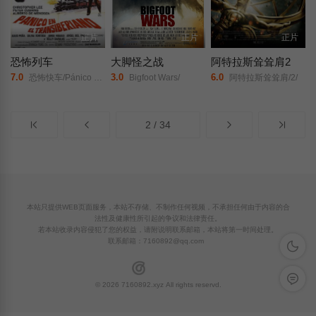
正片
正片
正片
恐怖列车
大脚怪之战
阿特拉斯耸耸肩2
7.0
3.0
6.0
恐怖快车/Pánico EN EL Transiberiano/
Bigfoot Wars/
阿特拉斯耸耸肩/2/
2 / 34
本站只提供WEB页面服务，本站不存储、不制作任何视频，不承担任何由于内容的合
法性及健康性所引起的争议和法律责任。
若本站收录内容侵犯了您的权益，请附说明联系邮箱，本站将第一时间处理。
联系邮箱：
7160892@qq.com
深色模
留言反
© 2026 7160892.xyz All rights reservd.