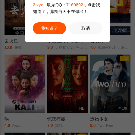
2.xyz
，联系QQ：
7160892
，点击我
知道了，弹窗当天不在弹出！
我知道了
取消
更新HD
正片
HD国语
去火星
宇宙巨人，希曼崛起
合成人
10.0
9.0
7.0
未知
太空超人(台)/Masters/of/the/Universe/宇宙天王/
魂归何处/The Synthetic Man/
正片
正片
正片
正片
HD
全1集
唉
惊夜有囍
造物少女
4.0
7.0
9.0
Awe/
冥囍/
Two.Two/