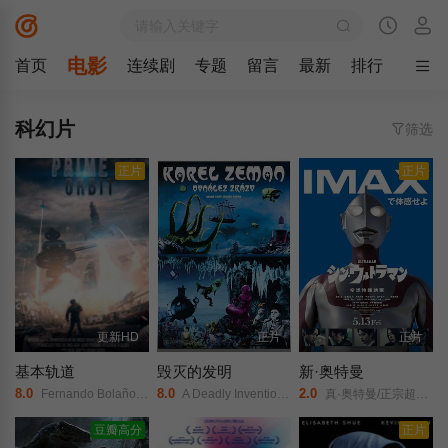
电影
首页
连续剧
专题
留言
最新
排行
科幻片
筛选
正片
正片
更新HD
正片
正片
基本轨道
毁灭的发明
新·奥特曼
8.0
8.0
2.0
Fernando Bolaños //诺埃莉亚·坎波// Melvin Jimenez/
A Deadly Invention/恶魔的发明/The Fabulous World Of Jules Verne/Invention for Destruction/
真·奥特曼/正宗超人力霸王/新‧超人(港)/新·超人力霸王(台)/Shin Ultraman/
豆瓣高分
正片