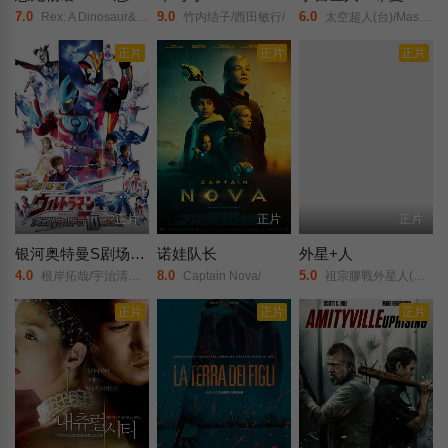
7.0
9.0
6.0
Rex: A Dinosaur&#039;s Story/恐龙雷克斯的故事/
竹内结子/西田敏行/
太空超人(台)/Masters/of/the/Universe/宇宙天王(港)/宇宙巨人希曼/宇宙巨人希曼(真人版)/Grayskull/He-Man/
正片
正片
正片
正片
正片
正片
银河奥特曼S剧场版： 决战！奥特10勇士
诺娃队长
外星+人
4.0
8.0
5.0
根岸拓哉/宇治清高/小宫有纱/杉浦太阳/泷裕可里/加藤贵宏/草川拓弥/小池里奈/最上摩卡/大浦龙宇一/宫野真守/鹤野刚士/吉冈毅志/福山润/村上阳/外岛孝一/松本健太/铃木达央/
Captain Nova/
祖宗膠戰外星人(港)/外星+人1/외계인/시간의 칼/Alien Part.1/Alienoid/Alien + People: Part 1/
正片
正片
正片