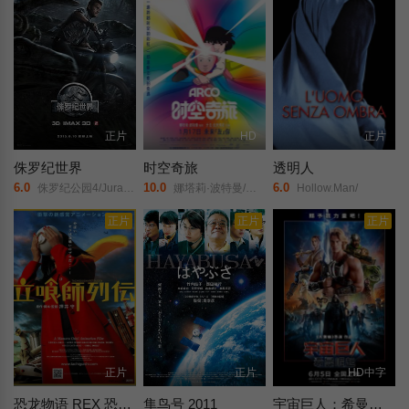
正片
HD
正片
侏罗纪世界
时空奇旅
透明人
6.0
10.0
6.0
侏罗纪公园4/Jurassic Park IV/Jurassic Park 4/
娜塔莉·波特曼/斯万·阿劳德/路易·加瑞尔/樊尚·马凯涅/阿尔玛·佐杜洛夫斯基/欧斯莫·普契尼/
Hollow.Man/
正片
正片
正片
正片
正片
HD中字
恐龙物语 REX 恐竜物語
隼鸟号 2011
宇宙巨人：希曼崛起