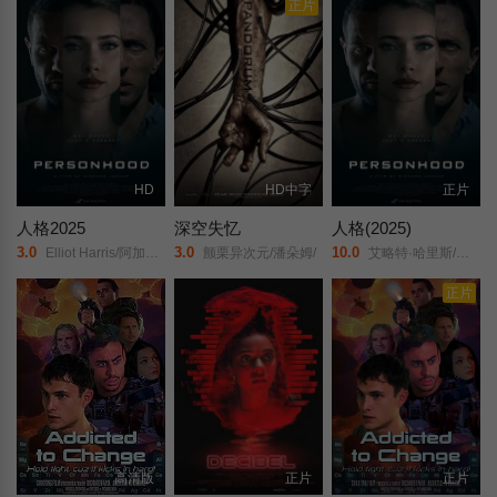
正片
HD
HD中字
正片
人格2025
深空失忆
人格(2025)
3.0
3.0
10.0
Elliot Harris/阿加特·莱维/艾伦·埃默里斯/Ryan Lee Scott/Monica Baiardi/Romina Fernandez/Henry Berry/Jenna Callaghan/Ricardo Christian/
颤栗异次元/潘朵姆/
艾略特·哈里斯/阿加特·莱维/艾伦·埃姆里斯/
正片
高清版
正片
正片