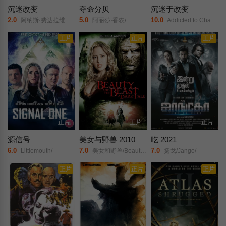
沉迷改变
夺命分贝
沉迷于改变
2.0
5.0
10.0
阿纳斯·费达拉维丘斯/法迪·埃尔赛义德/阿德里安·保罗/
阿丽莎·香农/
Addicted to Change/
正片
正片
正片
正片
正片
正片
源信号
美女与野兽 2010
吃 2021
6.0
7.0
7.0
Littlemouth/
美女和野兽/Beauty/and/the/Beast/
扬戈/Jango/
正片
正片
正片