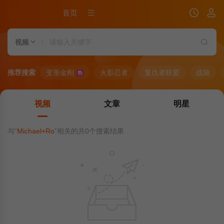
首页
视频
推荐搜索
变形金刚
火影忍者
复仇者联盟
战狼
热
视频
文章
明星
与“
Michael+Ro
”相关的共
0
个搜索结果