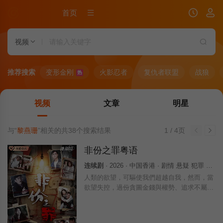
首页
视频
推荐搜索
变形金刚
火影忍者
复仇者联盟
战狼
热
视频
文章
明星
与“
黎燕珊
”相关的共
38
个搜索结果
1 / 4页
非份之罪粤语
连续剧
· 2026 · 中国香港 · 剧情 悬疑 犯罪 香港
人類的欲望，可驅使我們超越自我，然而，當
欲望失控，過份貪圖金錢與權勢、追求不屬於
自己的愛，非份之想被無限放大，一不經意，
便陷入道德矛盾的深淵，犯下種種「非份之
罪」……新界東重案組接連調查幾宗案件，包