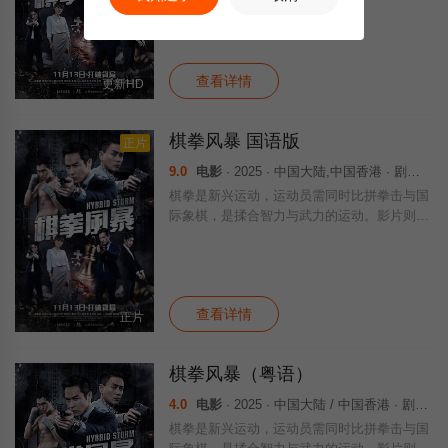
则以反贪处长和黑帮老大的一盘中国象棋，处
长以棋术压倒心术不正的对手，还破了对方贿
赂海关、利用拳馆打棋拳、走私烟洗黑钱的大
查看详情
更新HD
棋拳风暴 国语版
正片
9.0
电影
· 2025 · 中国大陆,中国香港 · 剧情 犯罪 运动
棋拳是新兴运动，运动员需同时比拼拳击与国
际象棋，是揉合智力与武力的运动。影片则以
反贪处长和黑帮老大的一盘中国象棋，处长以
棋术压倒心术不正的对手，还破了对方贿赂海
关、利用拳馆打棋拳、走私烟洗黑钱的大案。
查看详情
正片
棋拳风暴（粤语）
4.0
电影
· 2025 · 中国大陆 / 中国香港 · 剧情 犯罪 运动 犯罪片
棋拳是新兴运动，运动员需同时比拼拳击与国