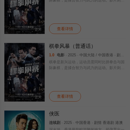
际象棋，是揉合智力与武力的运动。影片则以
反贪处长和黑帮老大的一盘中国象棋，处长以
棋术压倒心术不正的对手，还破了对方贿赂海
关、利用拳馆打棋拳、走私烟洗黑钱的大案。
查看详情
正片
棋拳风暴（普通话）
1.0
电影
· 2025 · 中国大陆 / 中国香港 · 剧情 犯罪 运动 犯罪片
棋拳是新兴运动，运动员需同时比拼拳击与国
际象棋，是揉合智力与武力的运动。影片则以
反贪处长和黑帮老大的一盘中国象棋，处长以
棋术压倒心术不正的对手，还破了对方贿赂海
关、利用拳馆打棋拳、走私烟洗黑钱的大案。
查看详情
正片
侠医
连续剧
· 2025 · 中国香港 · 剧情 香港剧 港澳
深水埗，香港最龍蛇混雜的地方，卻孕育出一