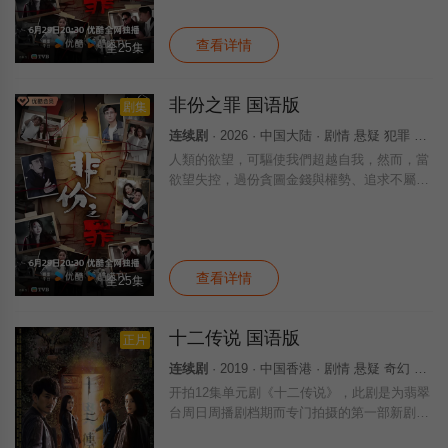
罪」……新界东重案组接连调查几宗案件，包
括
查看详情
全25集
非份之罪 国语版
剧集
连续剧
· 2026 · 中国大陆 · 剧情 悬疑 犯罪 国产
人類的欲望，可驅使我們超越自我，然而，當
欲望失控，過份貪圖金錢與權勢、追求不屬於
自己的愛，非份之想被無限放大，一不經意，
便陷入道德矛盾的深淵，犯下種種「非份之
罪」……新界東重案組接連調查幾宗案件，包
括
查看详情
全25集
十二传说 国语版
正片
连续剧
· 2019 · 中国香港 · 剧情 悬疑 奇幻 香港
开拍12集单元剧《十二传说》，此剧是为翡翠
台周日周播剧档期而专门拍摄的第一部新剧，
每集两小时，以狐仙、新娘潭、七姐妹等香港