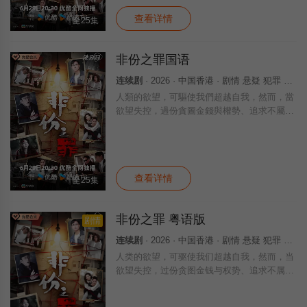
括
查看详情
全25集
非份之罪国语
连续剧
· 2026 · 中国香港 · 剧情 悬疑 犯罪 香港
人類的欲望，可驅使我們超越自我，然而，當
欲望失控，過份貪圖金錢與權勢、追求不屬於
自己的愛，非份之想被無限放大，一不經意，
便陷入道德矛盾的深淵，犯下種種「非份之
罪」……新界東重案組接連調查幾宗案件，包
括
查看详情
全25集
非份之罪 粤语版
剧情
连续剧
· 2026 · 中国香港 · 剧情 悬疑 犯罪 香港
人类的欲望，可驱使我们超越自我，然而，当
欲望失控，过份贪图金钱与权势、追求不属于
自己的爱，非份之想被无限放大，一不经意，
便陷入道德矛盾的深渊，犯下种种「非份之