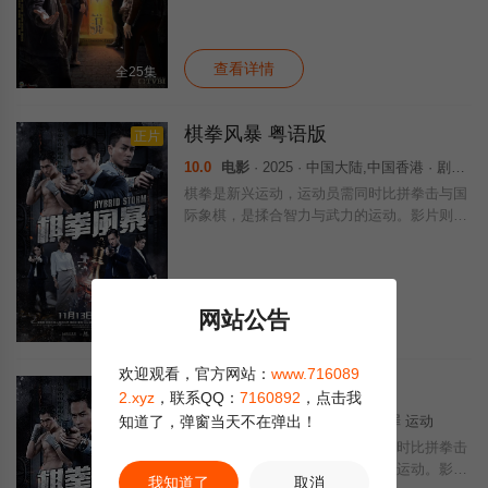
著名的都市传说为蓝本，由萧正楠、张颕康、
林夏薇、刘佩玥领衔主演，四人在剧
查看详情
全25集
棋拳风暴 粤语版
正片
10.0
电影
· 2025 · 中国大陆,中国香港 · 剧情 犯罪 运动
棋拳是新兴运动，运动员需同时比拼拳击与国
际象棋，是揉合智力与武力的运动。影片则以
反贪处长和黑帮老大的一盘中国象棋，处长以
棋术压倒心术不正的对手，还破了对方贿赂海
关、利用拳馆打棋拳、走私烟洗黑钱的大案。
网站公告
查看详情
正片
欢迎观看，官方网站：
www.716089
棋拳风暴
正片
2.xyz
，联系QQ：
7160892
，点击我
知道了，弹窗当天不在弹出！
3.0
电影
· 2025 · 大陆 · 剧情 犯罪 运动
棋拳是新兴运动，运动员需同时比拼拳击
与国际象棋，是揉合智力与武力的运动。影片
我知道了
取消