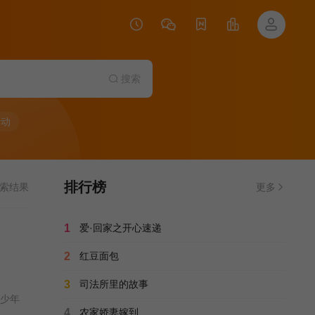
搜索
行动
排行榜
索结果
更多
1
爱·回家之开心速递
2
红豆面包
3
司法所里的故事
青少年
4
农家娇妻嫁到