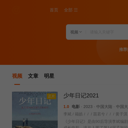
首页
全部
视频
推荐
视频
文章
明星
少年日记2021
正片
1.0
电影
· 2023 · 中国大陆 · 中
李斌 / 籍皓 / / / 苗若兮 / / / 黄子淇 
《少年日记》是由90后导演李斌编
成长电影，该片入围了第14届孟加