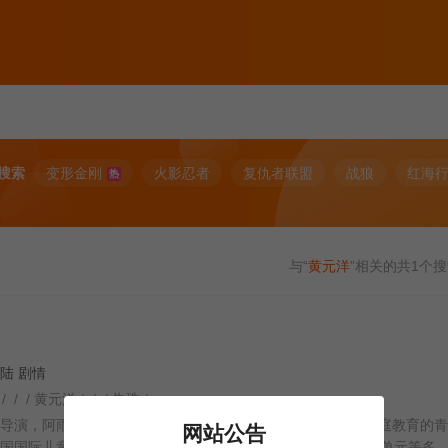
搜索
变形金刚
火影忍者
复仇者联盟
战狼
红海
热
与“
黄元洋
”相关的共
1
个搜
国大陆 剧情
/ / / 黄元洋 / / / 朱珠 /
剧导演，阿雨担任制片人，籍皓、苗若兮领衔主演的一部探讨家庭教育的
网站公告
拉国国际儿童电影节主竞赛单元，第13届澳门国际电影节主竞赛单元等多