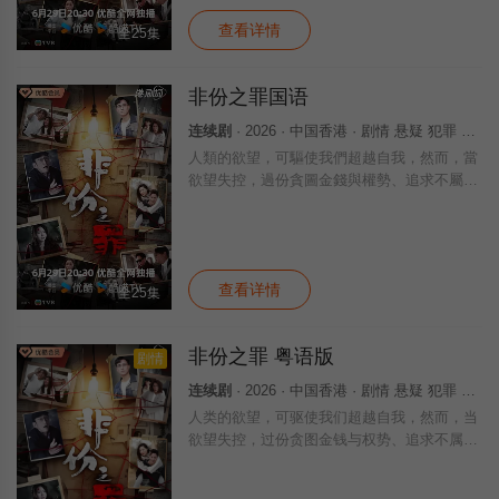
括
查看详情
全25集
非份之罪国语
连续剧
· 2026 · 中国香港 · 剧情 悬疑 犯罪 香港
人類的欲望，可驅使我們超越自我，然而，當
欲望失控，過份貪圖金錢與權勢、追求不屬於
自己的愛，非份之想被無限放大，一不經意，
便陷入道德矛盾的深淵，犯下種種「非份之
罪」……新界東重案組接連調查幾宗案件，包
括
查看详情
全25集
非份之罪 粤语版
剧情
连续剧
· 2026 · 中国香港 · 剧情 悬疑 犯罪 香港
人类的欲望，可驱使我们超越自我，然而，当
欲望失控，过份贪图金钱与权势、追求不属于
自己的爱，非份之想被无限放大，一不经意，
便陷入道德矛盾的深渊，犯下种种「非份之