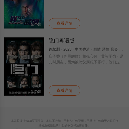
案即将发生！日进伙同女干探邢可岚（陈晓华
饰）、法医助理庄定勤（阮浩棕饰），力图阻
止命案，凶徒却早着先机下手……日进终于知
查看详情
全25集
隐门粤语版
连续剧
· 2023 · 中国香港 · 剧情 爱情 悬疑 香港剧 港澳 香港
庄子乔（陈展鹏饰）和张心月（黄智雯饰）是
儿时朋友，因为彼此父亲犯下罪行，他们走上
了截然不同的道路。月在父亲入狱后，改名换
姓，希望重过新生，即使结婚生女，也绝口不
提自己的往事。乔则视父亲为反面教材，誓言
查看详情
全25集
本站只提供WEB页面服务，本站不存储、不制作任何视频，不承担任何由于内容的合
法性及健康性所引起的争议和法律责任。