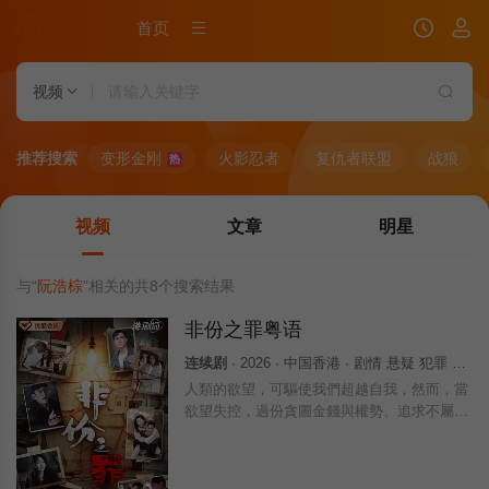
首页
视频
推荐搜索
变形金刚
火影忍者
复仇者联盟
战狼
热
视频
文章
明星
与“
阮浩棕
”相关的共
8
个搜索结果
非份之罪粤语
连续剧
· 2026 · 中国香港 · 剧情 悬疑 犯罪 香港
人類的欲望，可驅使我們超越自我，然而，當
欲望失控，過份貪圖金錢與權勢、追求不屬於
自己的愛，非份之想被無限放大，一不經意，
便陷入道德矛盾的深淵，犯下種種「非份之
罪」……新界東重案組接連調查幾宗案件，包