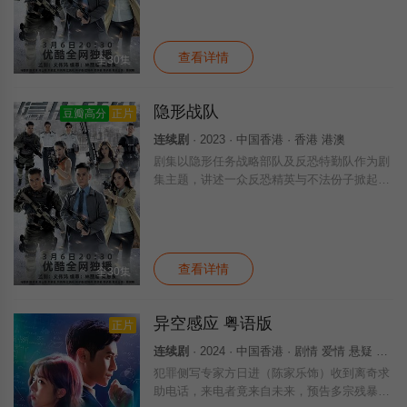
查看详情
全30集
隐形战队
豆瓣高分
正片
连续剧
· 2023 · 中国香港 · 香港 港澳
剧集以隐形任务战略部队及反恐特勤队作为剧
集主题，讲述一众反恐精英与不法份子掀起连
场激斗的故事。
查看详情
全30集
异空感应 粤语版
正片
连续剧
· 2024 · 中国香港 · 剧情 爱情 悬疑 犯罪 香港剧 港澳 香港
犯罪侧写专家方日进（陈家乐饰）收到离奇求
助电话，来电者竟来自未来，预告多宗残暴凶