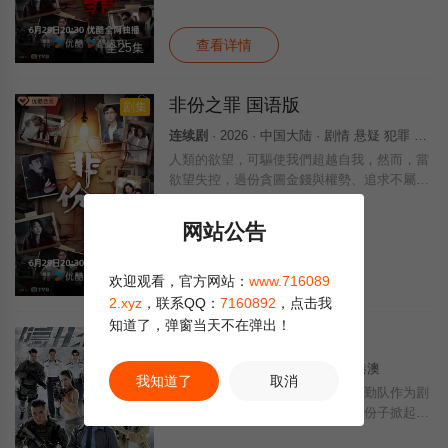
罪」……新界东重案组接连调查几宗案件，包
括
查看详情
全25集
非份之罪 国语版
剧集
连续剧
· 2026 · 中国大陆 · 剧情 悬疑 犯罪 国产
人類的欲望，可驅使我們超越自我，然而，當
欲望失控，過份貪圖金錢與權勢、追求不屬於
自己的愛，非份之想被無限放大，一不經意，
便陷入道德矛盾的深淵，犯下種種「非份之
网站公告
罪」……新界東重案組接連調查幾宗案件，包
括
查看详情
欢迎观看，官方网站：
www.716089
全25集
2.xyz
，联系QQ：
7160892
，点击我
知道了，弹窗当天不在弹出！
隐形战队（国语版）
豆瓣高分
连续剧
· 2023 · 中国香港 · 香港 港澳
我知道了
取消
剧集以隐形任务战略部队及反恐特勤队作为剧
集主题，讲述一众反恐精英与不法份子掀起连
场激斗的故事。