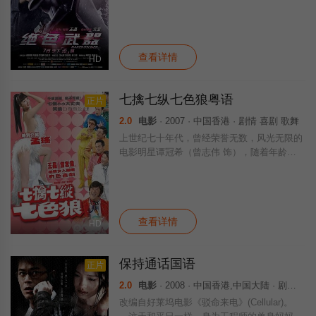
罪集团报复灭门，并截去其女小凤。龙志强幸
逃过大难，他深信女儿仍在生。 小凤
（谢婷婷 饰）被玫瑰夫人洗脑后训练成一
查看详情
HD
七擒七纵七色狼粤语
正片
2.0
电影
· 2007 · 中国香港 · 剧情 喜剧 歌舞
上世纪七十年代，曾经荣誉无数，风光无限的
电影明星谭冠希（曾志伟 饰），随着年龄的
增长，逐渐江河日下，进入了事业的低潮。但
他依旧不改风流的本性，竟同时与三名空姐拍
拖，令一直对他不离不弃的女经纪人小云倍受
查看详情
HD
保持通话国语
正片
2.0
电影
· 2008 · 中国香港,中国大陆 · 剧情 动作
改编自好莱坞电影《驳命来电》(Cellular)。