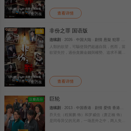
罪」……新界东重案组接连调查几宗案件，包
括
查看详情
全25集
非份之罪 国语版
剧集
连续剧
· 2026 · 中国大陆 · 剧情 悬疑 犯罪 国产
人類的欲望，可驅使我們超越自我，然而，當
欲望失控，過份貪圖金錢與權勢、追求不屬於
自己的愛，非份之想被無限放大，一不經意，
便陷入道德矛盾的深淵，犯下種種「非份之
罪」……新界東重案組接連調查幾宗案件，包
括
查看详情
全25集
巨轮
豆瓣高分
连续剧
· 2013 · 中国香港 · 剧情 爱情 香港剧 港澳
乔天生（程展鹏 饰）和罗威信（萧正楠 饰）
是同母异父的兄弟，一场意外之中，两人失
散，乔天生独自流落到了香港，而罗威信则和