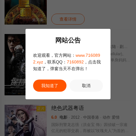
母亲一起来到了厦门。身处两地，兄弟两人都
在努力的应付状况百出的生活，一晃眼数十年
查看详情
第31集
保持通话粤语
正片
网站公告
8.0
电影
· 2008 · 中国香港,中国大陆 · 剧情 动作
改编自好莱坞电影《驳命来电》(Cellular)。
欢迎观看，官方网站：
www.716089
这天和平日一样，身为工程师的单身妈妈Gr
2.xyz
，联系QQ：
7160892
，点击我
ace（徐熙媛 饰）拼命工作几乎通宵，次日送
知道了，弹窗当天不在弹出！
女儿婷婷上学。途中被霍德能（刘烨 饰）故
意猛撞车身，Gra
我知道了
取消
查看详情
HD
绝色武器粤语
正片
6.0
电影
· 2012 · 中国香港 · 动作 爱情
国际刑警龙志强（洪金宝 饰）因侦破一宗逾
亿元的犯罪交易，而被以“玫瑰夫人”为首的犯