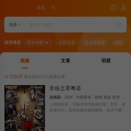
首页
视频
推荐搜索
变形金刚
火影忍者
复仇者联盟
战狼
热
视频
文章
明星
与“
贝安琪
”相关的共
11
个搜索结果
非份之罪粤语
连续剧
· 2026 · 中国香港 · 剧情 悬疑 犯罪 香港
人類的欲望，可驅使我們超越自我，然而，當
欲望失控，過份貪圖金錢與權勢、追求不屬於
自己的愛，非份之想被無限放大，一不經意，
便陷入道德矛盾的深淵，犯下種種「非份之
罪」……新界東重案組接連調查幾宗案件，包