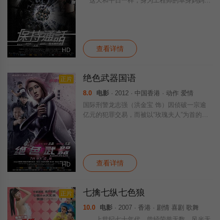
这天和平日一样，身为工程师的单身妈妈Gr
ace（徐熙媛 饰）拼命工作几乎通宵，次日送
女儿婷婷上学。途中被霍德能（刘烨 饰）故
意猛撞车身，Gra
查看详情
HD
绝色武器国语
正片
8.0
电影
· 2012 · 中国香港 · 动作 爱情
国际刑警龙志强（洪金宝 饰）因侦破一宗逾
亿元的犯罪交易，而被以“玫瑰夫人”为首的犯
罪集团报复灭门，并截去其女小凤。龙志强幸
逃过大难，他深信女儿仍在生。 小凤
（谢婷婷 饰）被玫瑰夫人洗脑后训练成一
查看详情
HD
七擒七纵七色狼
正片
10.0
电影
· 2007 · 香港 · 剧情 喜剧 歌舞
上世纪七十年代，曾经荣誉无数，风光无