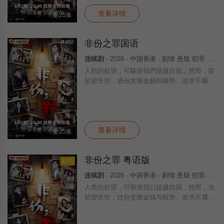
括
查看详情
全25集
非份之罪国语
连续剧
· 2026 · 中国香港 · 剧情 悬疑 犯罪 香港
人類的欲望，可驅使我們超越自我，然而，當
欲望失控，過份貪圖金錢與權勢、追求不屬於
自己的愛，非份之想被無限放大，一不經意，
便陷入道德矛盾的深淵，犯下種種「非份之
罪」……新界東重案組接連調查幾宗案件，包
括
查看详情
全25集
非份之罪 粤语版
剧情
连续剧
· 2026 · 中国香港 · 剧情 悬疑 犯罪 香港
人类的欲望，可驱使我们超越自我，然而，当
欲望失控，过份贪图金钱与权势、追求不属于
自己的爱，非份之想被无限放大，一不经意，
便陷入道德矛盾的深渊，犯下种种「非份之