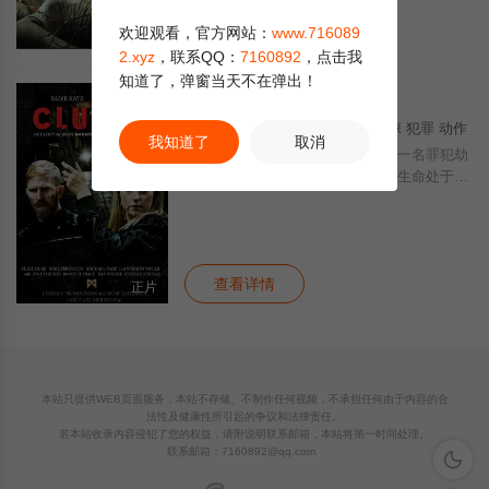
查看详情
欢迎观看，官方网站：
www.716089
正片
2.xyz
，联系QQ：
7160892
，点击我
知道了，弹窗当天不在弹出！
劫途
5.0
电影
· 2025 · 美国 · 剧情 惊悚 犯罪 动作
我知道了
取消
一名叫车司机在逃离犯罪老大时被一名罪犯劫
持，引发了一系列事件，使他们的生命处于危
险之中。
查看详情
正片
本站只提供WEB页面服务，本站不存储、不制作任何视频，不承担任何由于内容的合
法性及健康性所引起的争议和法律责任。
若本站收录内容侵犯了您的权益，请附说明联系邮箱，本站将第一时间处理。
联系邮箱：
7160892@qq.com
深色模