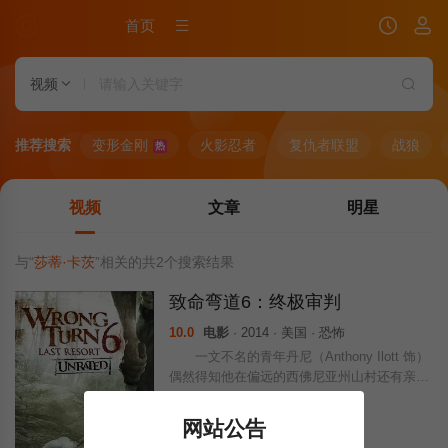
首页
视频
推荐搜索
变形金刚
火影忍者
复仇者联盟
战狼
热
视频
文章
明星
与“
莎蒂·卡茨
”相关的共
2
个搜索结果
致命弯道6：终极审判
10.0
电影
· 2014 · 美国 · 恐怖
一文不名的青年丹尼（Anthony Ilott 饰）
偶然得知他在偏远的西佛尼亚州山村还有亲戚
的消息，于是在一个阳光明媚的日子里，丹尼
带着女友托妮（Aqueela Zoll 饰）以及维克
网站公告
（Rollo