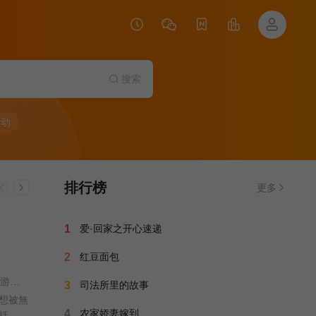
搜索
行动
排行榜
更多
1
爱·回家之开心速递
2
红豆面包
王心慰 / 吴启华 / 朱敏瀚 / 赖慰玲 / 陈炜 / 吴伟豪 / 单立文 / 阮浩棕 / 刘佩玥 / 徐荣 / 何沛珈 / 贝安琪 / 戴祖仪 / 游嘉欣 / 江嘉敏 / 韦家雄 / 郑子诚 / 卢宛茵 / 李家鼎 / 谭凯琪 / 邓智坚 / 江欣燕 / 黎燕珊 / 罗冠兰 / 苏韵姿 / 吴沚默 / 叶靖仪 / 唐嘉麟 / 张翼东 / 胡敏芝 / 区霭玲 / 方绍聪 / 梁证嘉 / 陈嘉俊 / 关枫馨 / 彭翔翎 / 梁皓楷 / 李启杰 / 鬼塚 / 蔡志恩 / 罗皓谊 / 陈俊坚 / 吴天佑 / 施焯日 / 林秀怡 / 曾展望 / 徐文浩 / 张彦博 / 翟锋 /
3
司法所里的故事
想被無
4
农家娇妻嫁到
括