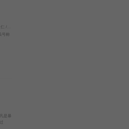
谷德昭 / 周星驰 / 周星驰 / 刘嘉玲 / 李若彤 / 罗家英 / 张达明 / 刘以达 / 李力持 / 江欣燕 / 苑琼丹 / 朱咪咪 / 李健仁 / 袁祥仁 / 袁信义 / 植敬雯 / 潘恒生 / 谷德昭 / 文隽 / 黄老邪 / 黄一飞 / 查尔斯·沈 / 吴育枢 / 王均康 / 陈剑云 / 欧锦棠 / 叶伟信 /
虽号称
凡是暴
过