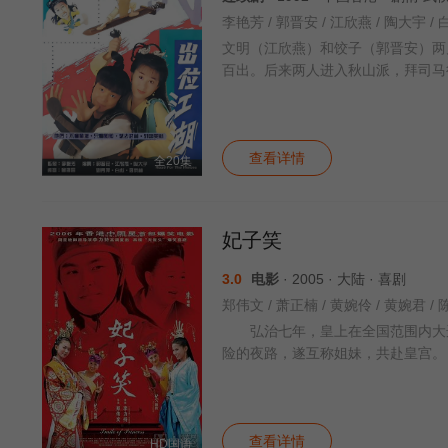
李艳芳 / 郭晋安 / 江欣燕 / 陶大宇 / 
文明（江欣燕）和饺子（郭晋安）两
百出。后来两人进入秋山派，拜司马
查看详情
全20集
妃子笑
3.0
电影
· 2005 · 大陆 · 喜剧
弘治七年，皇上在全国范围内大选
险的夜路，遂互称姐妹，共赴皇宫
查看详情
HD国语