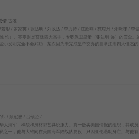
作 爱情 古装
 饰）、零零财是宫廷四大高手，专职保卫皇帝（张达明 饰）的安全。
些小发明完全不会武功，某次因为未完成皇帝交办的捉拿江湖四大怪杰的
罗烈 / 顾冠忠 / 吕颂贤 /
华人海军，样貌和身材都甚具说服力。真一贩卖美国情报的组织，其成员
员之一，他与大维同在美国海军陆战队复役，只因亚伦遇劫身亡。与他有