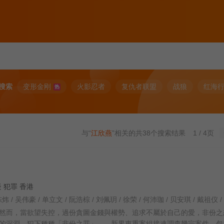
搜索
变形金刚
火影忍者
复仇者联盟
战狼
红海
热
与“
江欣燕
”相关的共
38
个搜索结果
1 / 4页
悬疑 犯罪 香港
然而，當欲望失控，過份貪圖金錢與權勢、追求不屬於自己的愛，非份之
的深淵，犯下種種「非份之罪」……新界東重案組接連調查幾宗案件，包