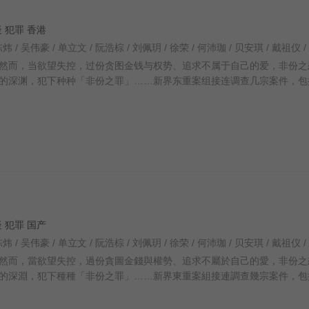
悬疑 犯罪 香港
然而，当欲望失控，过份贪图金钱与权势、追求不属于自己的爱，非份之
的深渊，犯下种种「非份之罪」……新界东重案组接连调查几宗案件，包
悬疑 犯罪 国产
然而，當欲望失控，過份貪圖金錢與權勢、追求不屬於自己的愛，非份之
的深淵，犯下種種「非份之罪」……新界東重案組接連調查幾宗案件，包