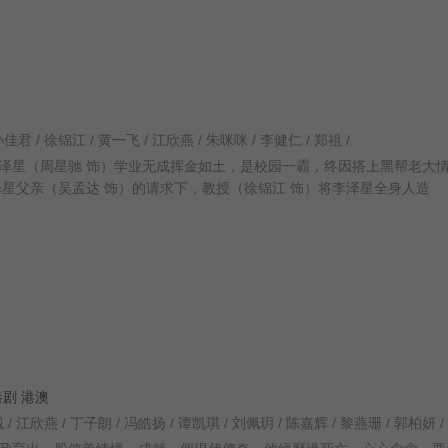
孙佳君 / 徐锦江 / 黄一飞 / 江欣燕 / 朱咪咪 / 李健仁 / 郑祖 /
星（周星驰 饰）学业无成挥金如土，是校园一霸，终因搭上黑帮老大
泽星父亲（吴孟达 饰）的请求下，教授（徐锦江 饰）将李泽星全身人造
香港剧 港澳