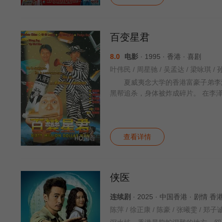
百变星君
8.0
电影
· 1995 · 香港 · 喜剧
叶伟民 / 周星驰 / 吴孟达 / 梁咏琪 / 
夏威夷念大学的香港富豪子弟李泽
黑帮追杀，身体被炸成碎片。 在李
查看详情
HD国语
侠医
连续剧
· 2025 · 中国香港 · 剧情 