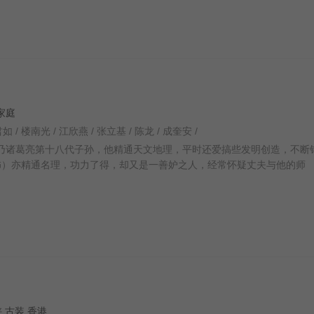
 家庭
如 / 楼南光 / 江欣燕 / 张立基 / 陈龙 / 成奎安 /
仕 饰）乃诸葛亮第十八代子孙，他精通天文地理，平时还爱搞些发明创造，不断
饰）亦精通名理，功力了得，却又是一善妒之人，经常怀疑丈夫与他的师
武侠 古装 香港