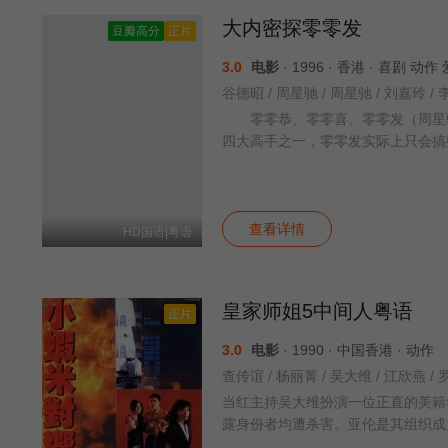
大内密探零零发
豆瓣高分
正片
3.0
电影
· 1996 · 香港 · 喜剧 动
零零恭、零零喜、零零发（周星驰
四大高手之一，零零发实际上只会搞
查看详情
HD国语|粤语
皇家师姐5中间人粤语
正片
3.0
电影
· 1990 · 中国香港 · 动作
查传谊 / 杨丽菁 / 吴大维 / 江欣燕 / 
当红主持吴大维扮演一位正直的美籍
露身份者均遭杀害。亚伦是其组织成