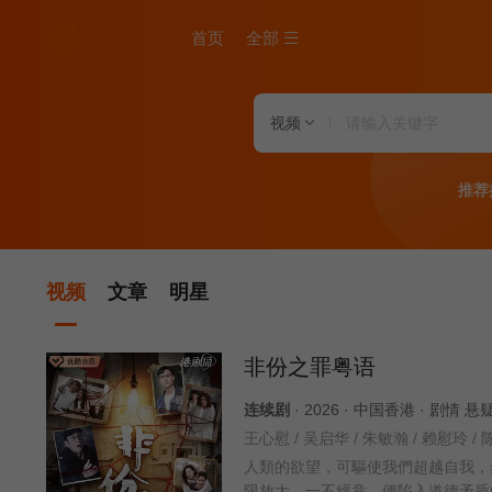
首页
全部
视频
推荐
视频
文章
明星
非份之罪粤语
连续剧
· 2026 · 中国香港 · 剧情 
人類的欲望，可驅使我們超越自我，
限放大，一不經意，便陷入道德矛盾