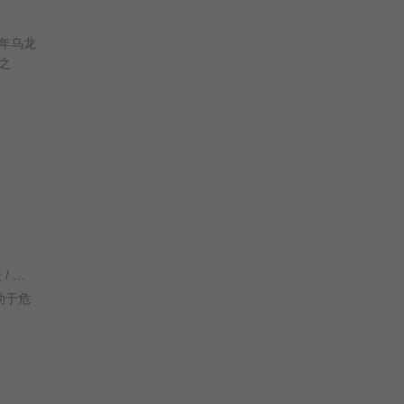
年乌龙
之
郑伟文 / 萧正楠 / 黄婉伶 / 黄婉君 / 陈逸宁 / 戴梦梦 / 朱咪咪 / 李兆基 / 江欣燕 / 梅小惠 / 谢雪心 / 杨羚 / 李思捷 / 王嘉明 /
助于危