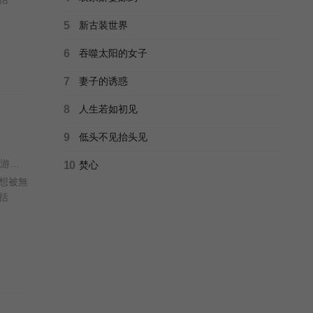
5
新古装世界
6
吞噬太阳的女子
7
妻子的诱惑
8
人生若如初见
9
低头不见抬头见
王心慰 / 吴启华 / 朱敏瀚 / 赖慰玲 / 陈炜 / 吴伟豪 / 单立文 / 阮浩棕 / 刘佩玥 / 徐荣 / 何沛珈 / 贝安琪 / 戴祖仪 / 游嘉欣 / 江嘉敏 / 韦家雄 / 郑子诚 / 卢宛茵 / 李家鼎 / 谭凯琪 / 邓智坚 / 江欣燕 / 黎燕珊 / 罗冠兰 / 苏韵姿 / 吴沚默 / 叶靖仪 / 唐嘉麟 / 张翼东 / 胡敏芝 / 区霭玲 / 方绍聪 / 梁证嘉 / 陈嘉俊 / 关枫馨 / 彭翔翎 / 梁皓楷 / 李启杰 / 鬼塚 / 蔡志恩 / 罗皓谊 / 陈俊坚 / 吴天佑 / 施焯日 / 林秀怡 / 曾展望 / 徐文浩 / 张彦博 / 翟锋 /
10
焚心
想被無
括