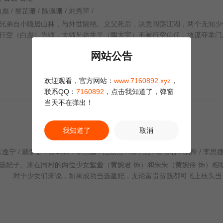
白彪 / 黎芷珊 / 陈佩珊 / 刘秀萍 /
兄弟自小隐居山林，与外世隔绝。义父死后，决意闯荡江湖，两个无知少
行空（白彪）为师，大师兄达生平（陶大宇）不被行空信任，故谋夺掌门
网站公告
欢迎观看，官方网站：
www.7160892.xyz
，
联系QQ：
7160892
，点击我知道了，弹窗
当天不在弹出！
我知道了
取消
妃子。来在同村的两位少女鸳鸯（黄婉君 饰）和朱朱（黄婉伶 饰）相
。 对于少女们来说，如果成功当选皇妃，无论富贵贫贱都可飞上枝头当