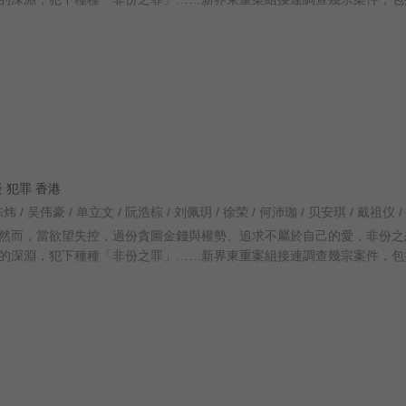
悬疑 犯罪 香港
然而，當欲望失控，過份貪圖金錢與權勢、追求不屬於自己的愛，非份之
的深淵，犯下種種「非份之罪」……新界東重案組接連調查幾宗案件，包