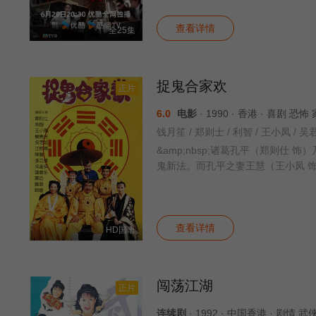
查看详情
全25集
捉鬼合家欢
正片
6.0
电影
· 1990 · 香港 · 喜剧 恐怖
钱月笙 / 郑则士 / 利智 / 王小凤 / 吴君
&amp;nbsp;诸葛孔平（郑则
鬼新法。而孔平之妻王慧（王小凤 
查看详情
HD国语
闯荡江湖
正片
连续剧
· 1992 · 中国香港 · 剧情 