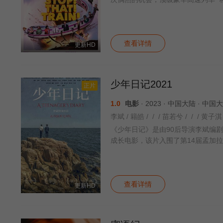
查看详情
更新HD
少年日记2021
正片
1.0
电影
· 2023 · 中国大陆 · 中
李斌 / 籍皓 / / / 苗若兮 / / / 黄子淇 
《少年日记》是由90后导演李斌编
成长电影，该片入围了第14届孟加
查看详情
更新HD