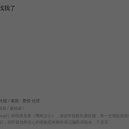
找我了
中国大陆 / 泰国 · 爱情 伦理
·拉斯基 / 夏靖庭 /
Conrad）的经典名著《黑暗之心》，描述年轻船长康拉德，第一次领航就
们，却怀疑他和贪心的老板想将船给弄沉骗取保险金，于是百