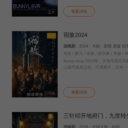
查看详情
正片
宿敌2024
正片
连续剧
· 2024 · 大陆 · 剧情 悬疑 
奇道 / 廖凡 / 朱珠 / 张开泰 / 李健 / 
&amp;nbsp;2019年，滨海
上探寻真相之路。可调查中，总有一
查看详情
已完结
三针叩开地府门，九世转
连续剧
· 2026 · 中国大陆 · 短剧