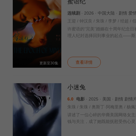
蜜语纪
连续剧
· 2026 · 中国大陆 · 剧情 
王迎 / 钟汉良 / 朱珠 / 李梦 / 经超 / 
许蜜语的“完美”婚姻在十周年纪念
理人纪封选择回到事业的起点——斯
查看详情
更新至30集
小迷兔
6.0
电影
· 2025 · 美国 · 剧情 剧情
朱珠 / 朱珠 / 奥斯丁·阿梅里奥 / 杨佩
讲述了一位心碎的华裔美国网络女主
钱与关注，成了她既能抚慰受伤心灵