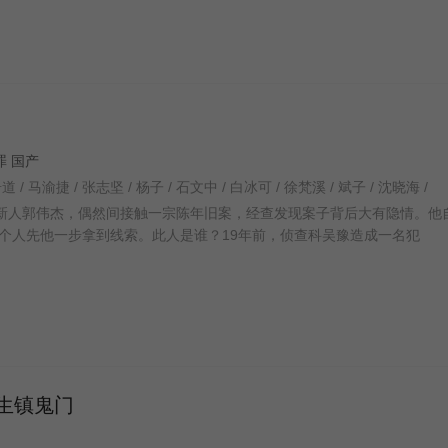
犯罪 国产
奇道 / 马渝捷 / 张志坚 / 杨子 / 石文中 / 白冰可 / 徐梵溪 / 斌子 / 沈晓海 /
市国安局新人郭伟杰，偶然间接触一宗陈年旧案，经查发现案子背后大有隐情。他
个人先他一步拿到线索。此人是谁？19年前，侦查科吴豫造成一名犯
生镇鬼门