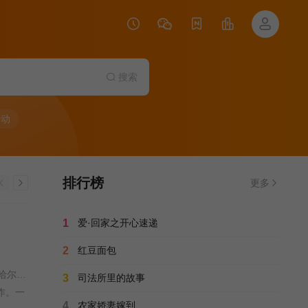
搜索
行动
排行榜
更多
1
爱·回家之开心速递
2
红豆面包
亚当·尚克曼 / 琼·黛安·拉斐尔 / 蕾切尔·布鲁姆 / 鲁保罗 / 杰瑞·奥康奈尔 / 米西·派勒 / 马特·罗杰斯 / 乔尔·麦克哈尔 / 保罗·谢尔 / 妮可·沙利文 / 沙罗 / 娜塔莎·赖格罗 / 克里斯·帕内尔 / 莎拉·米歇尔·盖拉 / 杰西·泰勒·弗格森 / 妮可·里奇 / 马蒂·劳特尔 / 布莱恩·乔丹·阿尔瓦雷斯 / 盖伊·布兰纳姆 / 布罗克·尤利 / 德鲁·德勒格 / 金格·明吉 / 布鲁克·林恩·海茨 / 埃文·穆鲁尼 / 亚瑟·亚历山大 / 玛雅·洛佩兹 / 西蒙妮 / 朱珠碧 / Latrice·Royale /
3
司法所里的故事
作。一
4
农家娇妻嫁到