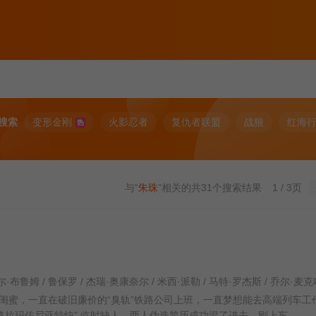
搜索
变形金刚
火影忍者
复仇者联盟
战狼
红海
热
与“
朱珠
”相关的共
31
个搜索结果
1 / 3页
闺蜜，一直在破旧廉价的“臭轨”铁路公司上班，一直梦想能去高端列车工
格拉玛佐尼亚特快” 临时缺人，两人伪造简历成功混了进去。刚上车