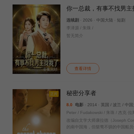
你一总裁，有事不找男主
连续剧
· 2026 · 中国大陆 · 短剧
李泽源 / 朱珠 /
暂无简介
查看详情
全集完结
秘密分享者
正片
8.0
电影
· 2014 · 英国 / 波兰 / 
Peter / Fudakowski / 朱珠 / 杰克
改编自文学大师康拉德（Joseph 
的南中国海，但桀骜不驯的中国船员