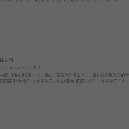
国大陆 剧情
/ / / 黄元洋 / / / 朱珠 /
剧导演，阿雨担任制片人，籍皓、苗若兮领衔主演的一部探讨家庭教育的
拉国国际儿童电影节主竞赛单元，第13届澳门国际电影节主竞赛单元等多