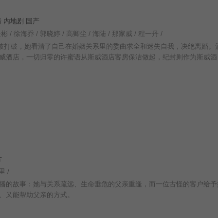
爱情 内地剧 国产
任彬 / 徐海乔 / 郭晓婷 / 高卿尘 / 海陆 / 那家威 / 程一丹 /
日被打破，她看清了自己在婚姻关系里的委曲求全和迷失自我，决绝离婚。
威酒店，一切归零的许蜜语从斯威酒店客房保洁做起，纪封则作为斯威酒
片
里 /
播的故事：她与关系疏远、生命垂危的父亲重逢，而一位古怪的客户给予
、又能帮助父亲的方式。