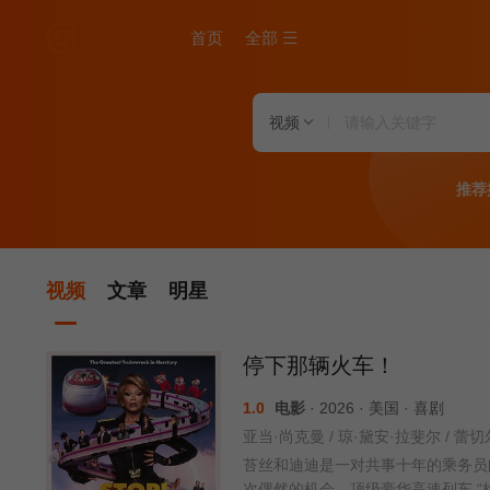
首页
全部
视频
推荐
视频
文章
明星
停下那辆火车！
1.0
电影
· 2026 · 美国 · 喜剧
苔丝和迪迪是一对共事十年的乘务员
次偶然的机会，顶级豪华高速列车 “