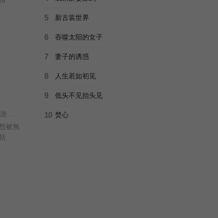
5
新古装世界
6
吞噬太阳的女子
7
妻子的诱惑
8
人生若如初见
9
低头不见抬头见
王心慰 / 吴启华 / 朱敏瀚 / 赖慰玲 / 陈炜 / 吴伟豪 / 单立文 / 阮浩棕 / 刘佩玥 / 徐荣 / 何沛珈 / 贝安琪 / 戴祖仪 / 游嘉欣 / 江嘉敏 / 韦家雄 / 郑子诚 / 卢宛茵 / 李家鼎 / 谭凯琪 / 邓智坚 / 江欣燕 / 黎燕珊 / 罗冠兰 / 苏韵姿 / 吴沚默 / 叶靖仪 / 唐嘉麟 / 张翼东 / 胡敏芝 / 区霭玲 / 方绍聪 / 梁证嘉 / 陈嘉俊 / 关枫馨 / 彭翔翎 / 梁皓楷 / 李启杰 / 鬼塚 / 蔡志恩 / 罗皓谊 / 陈俊坚 / 吴天佑 / 施焯日 / 林秀怡 / 曾展望 / 徐文浩 / 张彦博 / 翟锋 /
10
焚心
想被無
括