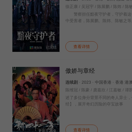
警察担任黯夜守护者，守护着这个
中受害者，陈展鹏、陈炜、陈敏之等
查看详情
已完结
傲娇与章经
连续剧
· 2023 · 中国香港 · 香港 港
述了多位身分背景不同的奇人异士，
经】，展开奇幻历险的夺宝故事
查看详情
更新至24集