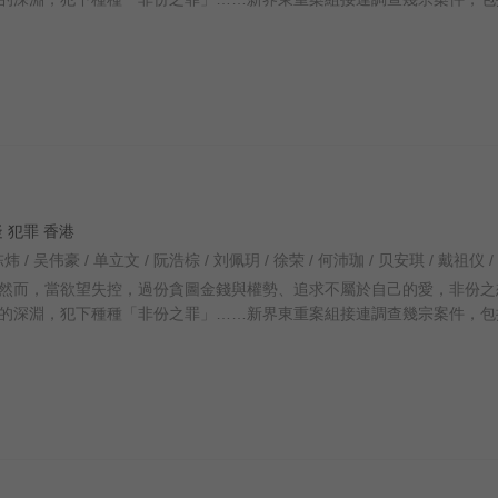
悬疑 犯罪 香港
然而，當欲望失控，過份貪圖金錢與權勢、追求不屬於自己的愛，非份之
的深淵，犯下種種「非份之罪」……新界東重案組接連調查幾宗案件，包