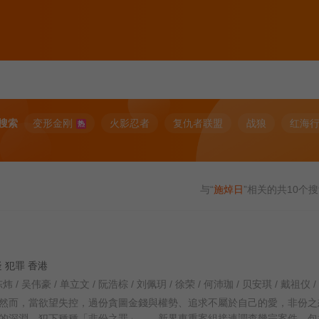
搜索
变形金刚
火影忍者
复仇者联盟
战狼
红海
热
与“
施焯日
”相关的共
10
个搜
悬疑 犯罪 香港
然而，當欲望失控，過份貪圖金錢與權勢、追求不屬於自己的愛，非份之
的深淵，犯下種種「非份之罪」……新界東重案組接連調查幾宗案件，包