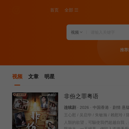
首页
全部
视频
推荐
视频
文章
明星
非份之罪粤语
连续剧
· 2026 · 中国香港 · 剧情 
人類的欲望，可驅使我們超越自我，
限放大，一不經意，便陷入道德矛盾