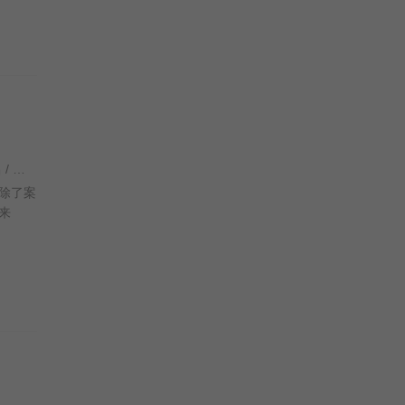
徐正康 / 吴冠宇 / 陈展鹏 / 陈炜 / 陈敏之 / 李国麟 / 江嘉敏 / 谢东闵 / 袁文杰 / 车婉婉 / 黄柏文 / 罗浩铭 / 李成昌 / 秦启维 / 陈国峰 / 王致迪 / 章景恒 / 刘嘉琪 / 罗毓仪 / 区明妙 / 方绍聪 / 郑启泰 / 魏惠文 / 炜烈 / 唐嘉麟 / 施焯日 / 杨凯博 /
除了案
来