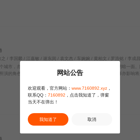
香港
城市，亦透过不同案件，揭示案中人背后的故事，探索社会阴暗一面。
网站公告
所演的角色也是有故事的人，以往的遭遇影响着生活，每个选择亦影响将
欢迎观看，官方网站：
www.7160892.xyz
，
联系QQ：
7160892
，点击我知道了，弹窗
当天不在弹出！
我知道了
取消
香港