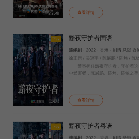
查看详情
全25集
黯夜守护者国语
正片
连续剧
· 2022 · 香港 · 剧情 悬疑 
警察担任黯夜守护者，守护着这个
中受害者，陈展鹏、陈炜、陈敏之等
查看详情
已完结
黯夜守护者粤语
正片
连续剧
· 2022 · 香港 · 剧情 悬疑 