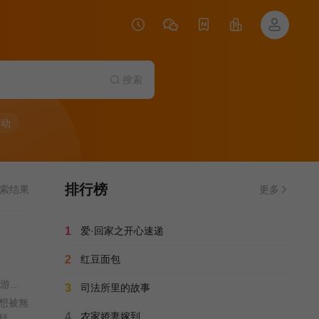
搜索
行动
排行榜
索结果
更多
1
爱·回家之开心速递
2
红豆面包
王心慰 / 吴启华 / 朱敏瀚 / 赖慰玲 / 陈炜 / 吴伟豪 / 单立文 / 阮浩棕 / 刘佩玥 / 徐荣 / 何沛珈 / 贝安琪 / 戴祖仪 / 游嘉欣 / 江嘉敏 / 韦家雄 / 郑子诚 / 卢宛茵 / 李家鼎 / 谭凯琪 / 邓智坚 / 江欣燕 / 黎燕珊 / 罗冠兰 / 苏韵姿 / 吴沚默 / 叶靖仪 / 唐嘉麟 / 张翼东 / 胡敏芝 / 区霭玲 / 方绍聪 / 梁证嘉 / 陈嘉俊 / 关枫馨 / 彭翔翎 / 梁皓楷 / 李启杰 / 鬼塚 / 蔡志恩 / 罗皓谊 / 陈俊坚 / 吴天佑 / 施焯日 / 林秀怡 / 曾展望 / 徐文浩 / 张彦博 / 翟锋 /
3
司法所里的故事
想被無
4
农家娇妻嫁到
括