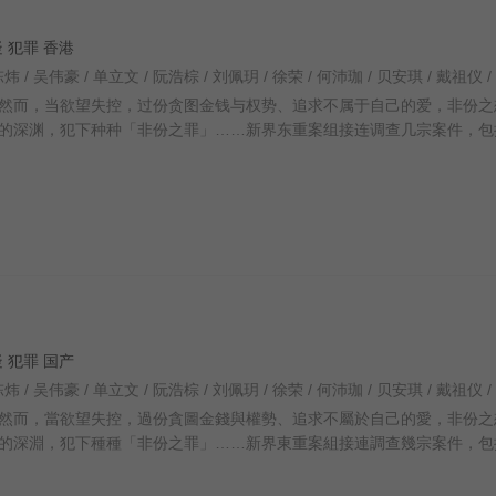
悬疑 犯罪 香港
然而，当欲望失控，过份贪图金钱与权势、追求不属于自己的爱，非份之
的深渊，犯下种种「非份之罪」……新界东重案组接连调查几宗案件，包
悬疑 犯罪 国产
然而，當欲望失控，過份貪圖金錢與權勢、追求不屬於自己的愛，非份之
的深淵，犯下種種「非份之罪」……新界東重案組接連調查幾宗案件，包