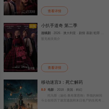
查看详情
已完结
小扒手道奇 第二季
剧集
连续剧
· 2026 · 澳大利亚 · 剧情 喜剧 犯罪 欧美
暂无相关简介
查看详情
全8集
移动迷宫3：死亡解药
8.0
电影
· 2018 · 美国 · 科幻
托马斯（迪伦·奥布莱恩饰）率领的林间
斗士在经历了迷宫逃脱和末日丧尸的生死考验
后，终于迎来最后的正邪较量。由托马斯、纽