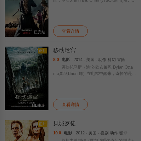
区，不法之徒Frank Griffin(丹尼尔斯饰)展开对
他的前队友、后变为敌人的Roy Goode(奥康
奈尔饰)的追捕行动。Roy隐藏在一座牧场之
中，Fra
查看详情
已完结
移动迷宫
正片
8.0
电影
· 2014 · 美国 · 动作 科幻 冒险
男孩托马斯（迪伦·欧布莱恩 Dylan O&a
mp;#39;Brien 饰）在电梯中醒来，奇怪的是他
除了名字之外什么都记不得。当电梯打开，他
来到了一个陌生的地方“林间空地”。这里四周
被高大的石头墙包围着，
查看详情
HD中字
贝城歹徒
正片
10.0
电影
· 2012 · 美国 · 喜剧 动作 犯罪
影片由曾制作《匪帮说唱传奇》的制片人