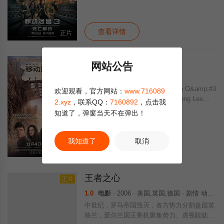
特（托马斯·桑斯特饰）等人领军的营救团
队，耗时三年筹划营救被抓走的米诺，却意外
地
查看详情
正片
移动迷宫2
网站公告
9.0
电影
· 2015 · 美国 · 科幻
托马斯（迪伦·欧布莱恩 Dylan O&amp;#3
欢迎观看，官方网站：
www.716089
9;Brien 饰）、米诺（李基弘 Ki Hong Lee
2.xyz
，联系QQ：
7160892
，点击我
饰）一行人被带到一座神秘的庇护所，这个机
知道了，弹窗当天不在弹出！
构由表里不一的詹森（艾丹·吉伦 Aidan Gill
我知道了
取消
查看详情
正片
王者之心
正片
1.0
电影
· 2006 · 美国,英国,德国 · 剧情 动作 爱情 冒险 古装
中世纪，罗马帝国毁灭，各方势力分割盘踞英
格兰，爱尔兰国王乘机聚集势力、虎视眈眈。