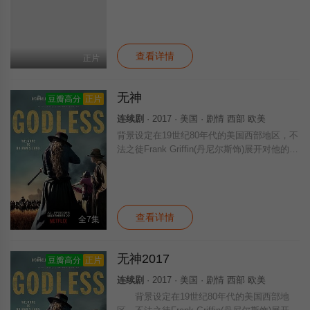
雄图大略的马克王（卢夫斯·塞维尔 Rufus Se
well 饰）希望在传奇骑士特里斯坦（詹姆斯·
弗兰科 James Fr
查看详情
正片
无神
豆瓣高分
正片
连续剧
· 2017 · 美国 · 剧情 西部 欧美
背景设定在19世纪80年代的美国西部地区，不
法之徒Frank Griffin(丹尼尔斯饰)展开对他的前
队友、后变为敌人的Roy Goode(奥康奈尔饰)
的追捕行动。Roy隐藏在一座牧场之中，Fran
k
查看详情
全7集
无神2017
豆瓣高分
正片
连续剧
· 2017 · 美国 · 剧情 西部 欧美
背景设定在19世纪80年代的美国西部地