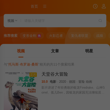
首页
视频
推荐搜索
变形金刚
火影忍者
复仇者联盟
战狼
热
视频
文章
明星
与“
托马斯·布罗迪-桑斯
”相关的共
11
个搜索结果
天堂谷大冒险
正片
10.0
电影
· 2020 · 德国 · 冒险 动画
影片讲述了年轻勇敢的银龙Firedrake、山神S
orrel、孤儿Ben，因银龙的家园无法继续居
住，共同踏上去喜马拉雅山脉寻找着天堂谷
——传说中龙族避风港的冒险之旅，在这段神
奇的旅程中，他们遭遇了各种