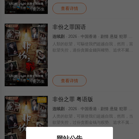
括
查看详情
全25集
非份之罪国语
连续剧
· 2026 · 中国香港 · 剧情 悬疑 犯罪 香港
人類的欲望，可驅使我們超越自我，然而，當
欲望失控，過份貪圖金錢與權勢、追求不屬於
自己的愛，非份之想被無限放大，一不經意，
便陷入道德矛盾的深淵，犯下種種「非份之
罪」……新界東重案組接連調查幾宗案件，包
括
查看详情
全25集
非份之罪 粤语版
剧情
连续剧
· 2026 · 中国香港 · 剧情 悬疑 犯罪 香港
人类的欲望，可驱使我们超越自我，然而，当
欲望失控，过份贪图金钱与权势、追求不属于
自己的爱，非份之想被无限放大，一不经意，
便陷入道德矛盾的深渊，犯下种种「非份之
网站公告