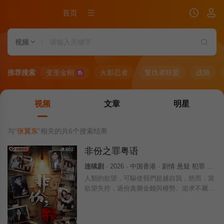
首页
视频
推荐搜索
变形金刚
火影忍者
复仇者联盟
战狼
热
视频
文章
明星
与“
张翼东
”相关的共
6
个搜索结果
非份之罪粤语
连续剧
· 2026 · 中国香港 · 剧情 悬疑 犯罪 香港
人類的欲望，可驅使我們超越自我，然而，當
欲望失控，過份貪圖金錢與權勢、追求不屬於
自己的愛，非份之想被無限放大，一不經意，
便陷入道德矛盾的深淵，犯下種種「非份之
罪」……新界東重案組接連調查幾宗案件，包