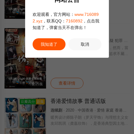
罪」……新界东重案组接连调查几宗案件，包
括
查看详情
欢迎观看，官方网站：
www.716089
全25集
2.xyz
，联系QQ：
7160892
，点击我
知道了，弹窗当天不在弹出！
非份之罪 国语版
剧集
连续剧
· 2026 · 中国大陆 · 剧情 悬疑 犯罪 国产
我知道了
取消
人類的欲望，可驅使我們超越自我，然而，當
欲望失控，過份貪圖金錢與權勢、追求不屬於
自己的愛，非份之想被無限放大，一不經意，
便陷入道德矛盾的深淵，犯下種種「非份之
罪」……新界東重案組接連調查幾宗案件，包
括
查看详情
全25集
香港爱情故事 普通话版
豆瓣高分
剧集
连续剧
· 2020 · 中国香港 · 爱情 家庭 香港剧 港澳 香港
暖男设计师陈子朗（罗天宇饰）与理想主义女
友邱凯琪（龚嘉欣饰），是香港典型因土地问
题而被迫流离浪荡的情侣。子朗两位妹妹陈子