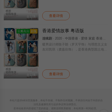
欣（王敏奕饰）和陈子婷（游嘉欣饰）性格极
端，摄影师子欣沉沦于艺术家纪家希（谢东闵
查看详情
全12集
香港爱情故事 粤语版
豆瓣高分
剧集
连续剧
· 2020 · 中国香港 · 爱情 家庭 香港剧 港澳 香港
暖男设计师陈子朗（罗天宇饰）与理想主义女
友邱凯琪（龚嘉欣饰），是香港典型因土地问
题而被迫流离浪荡的情侣。子朗两位妹妹陈子
欣（王敏奕饰）和陈子婷（游嘉欣饰）性格极
端，摄影师子欣沉沦于艺术家纪家希（谢东闵
查看详情
全12集
本站只提供WEB页面服务，本站不存储、不制作任何视频，不承担任何由于内容的合
法性及健康性所引起的争议和法律责任。
若本站收录内容侵犯了您的权益，请附说明联系邮箱，本站将第一时间处理。