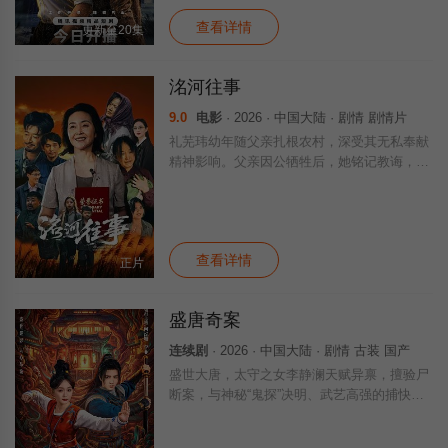
查看详情
更新至20集
洺河往事
9.0
电影
· 2026 · 中国大陆 · 剧情 剧情片
礼芜玮幼年随父亲扎根农村，深受其无私奉献
精神影响。父亲因公牺牲后，她铭记教诲，数
十年以身作则推行善行文化，从少女到中年，
历经时代变迁，克服生活磨难，最终在传统文
化中重拾为善力量，服务基层农村精神文明
查看详情
正片
盛唐奇案
连续剧
· 2026 · 中国大陆 · 剧情 古装 国产
盛世大唐，太守之女李静澜天赋异禀，擅验尸
断案，与神秘“鬼探”决明、武艺高强的捕快苏
御安联手追凶，揭开一桩桩离奇悬案：双生姐
妹的生死置换、跨越十七年的书生冤案、雅集