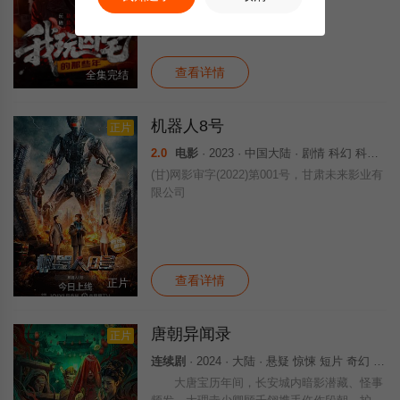
查看详情
全集完结
机器人8号
正片
2.0
电影
· 2023 · 中国大陆 · 剧情 科幻 科幻片
(甘)网影审字(2022)第001号，甘肃未来影业有
限公司
查看详情
正片
唐朝异闻录
正片
连续剧
· 2024 · 大陆 · 悬疑 惊悚 短片 奇幻 国产
大唐宝历年间，长安城内暗影潜藏、怪事