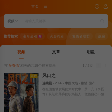
首页
视频
推荐搜索
变形金刚
火影忍者
复仇者联盟
战狼
热
视频
文章
明星
与“
吴春怡
”相关的共
15
个搜索结果
1 / 2页
风口之上
正片
连续剧
· 2026 · 中国大陆 · 剧情 国产
在祖国蓬勃发展的大时代中，萧一凡（李磊
饰）从初出茅庐的职场新人，凭借自己不懈的
努力和敏锐的市场触觉，击败了竞争对手，迅
速成长为地产行业的佼佼者。但萧一凡不满足
于此，他引领团队积极转型，实现企业品牌的