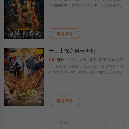
县城的故事：县城女捕快三更、七喜奉命对命
案进行深入调查，却逐渐查出蹊跷命案。案件
更是引出一段关于二十年前陈年旧恨。层层抽
丝剥茧下案情却愈发扑朔迷离，原本宁静祥和
查看详情
正片
十三太保之风云再起
正片
6.0
电影
· 2024 · 大陆 · 动作 爱情 冒险 武侠
旧时代上海滩，群雄割据，鱼龙混杂，各
处势力独占一方。在这一混乱的时代，有这样
一群人，因有十三位，处事神秘且武艺高强被
世人所知，称之为“十三太保”，而对于他们的
真实身份却鲜有人知。时值一九三五年，国
查看详情
更新至1集
1 / 2