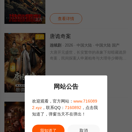
生命做着情报工作，在这样艰苦卓绝的环境之
中，他们不怕苦，不怕牺牲，用自己的生命在
查看详情
正片
唐诡奇案
正片
连续剧
· 2026 · 中国大陆 · 中国大陆 国产
大唐开元盛世，长安繁华的表象下却暗藏诡异
奇案，民间探案人申屠柏奇与大理寺少卿尧
远、牧归荑联手，接连破除鬼婴祭、压棺、猛
鬼镇、木偶索命、典妻书多起案件，他们剥开
权欲痴妄，于亡魂前叩问真相，在无声处追讨
正
网站公告
查看详情
全24集
欢迎观看，官方网站：
www.716089
我玩凶宅的那些年
2.xyz
，联系QQ：
7160892
，点击我
知道了，弹窗当天不在弹出！
连续剧
· 2026 · 中国大陆 · 短剧
暂无简介
我知道了
取消