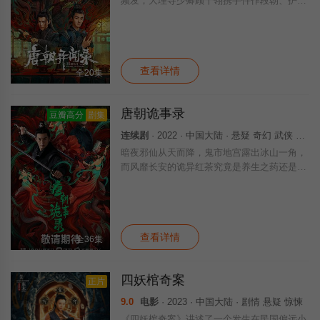
频发，大理寺少卿顾千翎携手仵作段朝、护卫
玉华接连调查鬼戏子案、冥婚案、纸妻案、活
死人案等各种离奇诡案，然而案件的背后却是
波云诡谲，两位少年不惧风雨，砥砺前行……
查看详情
全20集
唐朝诡事录
豆瓣高分
剧集
连续剧
· 2022 · 中国大陆 · 悬疑 奇幻 武侠 古装 国产
暗夜邪仙从天而降，鬼市地宫露出冰山一角，
而风靡长安的诡异红茶究竟是养生之药还是害
人之物？长安城里新娘失踪案接连发生，似乎
与红茶有着千丝万缕的联系……案件扑朔迷
离，人心玄妙难鉴！金吾卫中郎将卢凌风奉命
查
查看详情
全36集
四妖棺奇案
正片
9.0
电影
· 2023 · 中国大陆 · 剧情 悬疑 惊悚
《四妖棺奇案》讲述了一个发生在民国偏远小