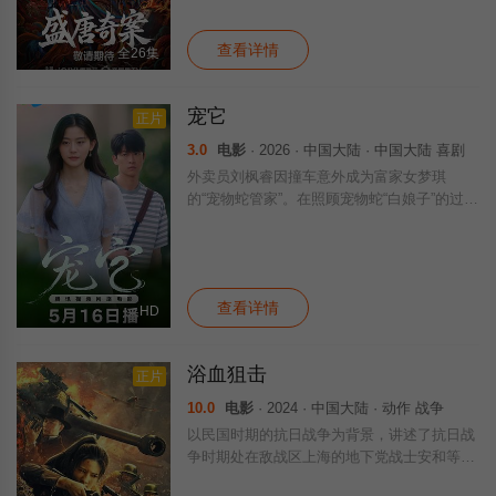
会上的连环仪式杀人等。在迷雾与鲜血中，
查看详情
全26集
宠它
正片
3.0
电影
· 2026 · 中国大陆 · 中国大陆 喜剧
外卖员刘枫睿因撞车意外成为富家女梦琪
的“宠物蛇管家”。在照顾宠物蛇“白娘子”的过程
中，他不仅见证了梦琪男友的虚伪背叛，也陷
入了自己女友的误解与抉择。最终，这条蛇成
为了戳穿谎言的契机，两个身份悬殊的年轻
查看详情
HD
浴血狙击
正片
10.0
电影
· 2024 · 中国大陆 · 动作 战争
以民国时期的抗日战争为背景，讲述了抗日战
争时期处在敌战区上海的地下党战士安和等革
命先辈在群狼环饲的地步，小心翼翼的用自己