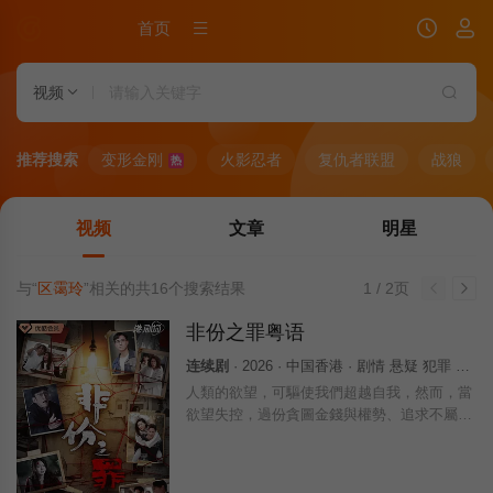
首页
视频
推荐搜索
变形金刚
火影忍者
复仇者联盟
战狼
热
视频
文章
明星
与“
区霭玲
”相关的共
16
个搜索结果
1 / 2页
非份之罪粤语
连续剧
· 2026 · 中国香港 · 剧情 悬疑 犯罪 香港
人類的欲望，可驅使我們超越自我，然而，當
欲望失控，過份貪圖金錢與權勢、追求不屬於
自己的愛，非份之想被無限放大，一不經意，
便陷入道德矛盾的深淵，犯下種種「非份之
罪」……新界東重案組接連調查幾宗案件，包