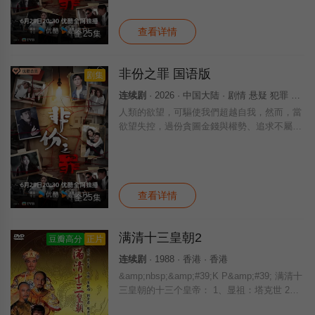
罪」……新界东重案组接连调查几宗案件，包
括
查看详情
全25集
非份之罪 国语版
剧集
连续剧
· 2026 · 中国大陆 · 剧情 悬疑 犯罪 国产
人類的欲望，可驅使我們超越自我，然而，當
欲望失控，過份貪圖金錢與權勢、追求不屬於
自己的愛，非份之想被無限放大，一不經意，
便陷入道德矛盾的深淵，犯下種種「非份之
罪」……新界東重案組接連調查幾宗案件，包
括
查看详情
全25集
满清十三皇朝2
豆瓣高分
正片
连续剧
· 1988 · 香港 · 香港
&amp;nbsp;&amp;#39;K P&amp;#39; 满清十
三皇朝的十三个皇帝： 1、显祖：塔克世 2、
太祖：努尔哈赤 3、太宗：皇太极 4、世祖：