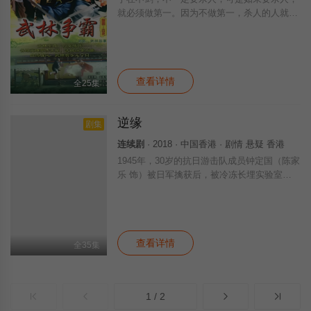
就必须做第一。因为不做第一，杀人的人就要
被人杀，他们都杀过人，所以他们只有做第
一。李纯乃一隐居剑客之子，自少醉心武学，
以打败剑帝轩辕正为目标。正创立同心盟，表
面
查看详情
全25集
逆缘
剧集
连续剧
· 2018 · 中国香港 · 剧情 悬疑 香港
1945年，30岁的抗日游击队成员钟定国（陈家
乐 饰）被日军擒获后，被冷冻长埋实验室，
直至七十三年后（2018年）才于意外中被解冻
苏醒。定国千辛万苦终于在2018年找到年届73
岁的儿子贺和平（姜大卫
查看详情
全35集
1 / 2