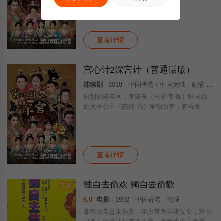
统的韦皇后（米雪 饰）就地正法，拥护相王
李旦重回大统。看似重归平静的太极深宫，实
则暗流涌动……朝堂之上，风云色变，李隆基
查看详情
第36集完结
宫心计2深宫计（普通话版）
连续剧
· 2018 · 中国香港 / 中国大陆 · 剧情 爱情 古装 香港剧 港澳
唐朝唐隆年间，李隆基（马浚伟 饰）联同姑
姑太平公主（陈炜 饰）发动政变，将蚕食法
统的韦皇后（米雪 饰）就地正法，拥护相王
李旦重回大统。看似重归平静的太极深宫，实
则暗流涌动……朝堂之上，风云色变，李隆基
查看详情
第36集完结
独自去偷欢 獨自去偷歡
正片
6.0
电影
· 1992 · 中国香港 · 伦理
某集团老总宋浩贤，年少有为早承父业，对公