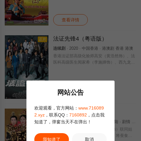
顺治皇帝 5、圣祖：康熙皇帝 6、世宗：雍正
皇帝
查看详情
已完结
法证先锋4（粤语版）
正片
连续剧
· 2020 · 中国香港 · 港澳剧 香港 港澳
香港法证部高级化验师高安（黄浩然饰）、法
医科高级医生闻家希（李施嬅饰）、西九龙重
案组高級督察郭辉煌（谭俊彦饰），这「灭罪
铁三角」带领着精英团队，用专业的法证科
学，揭示惊人的预谋策划；用精密的法医知
识，
网站公告
查看详情
全30集
欢迎观看，官方网站：
www.716089
宫心计2深宫计[粤语版]
2.xyz
，联系QQ：
7160892
，点击我
知道了，弹窗当天不在弹出！
连续剧
· 2018 · 中国香港 / 中国大陆 · 剧情 爱情 古装 香港剧 港澳
唐朝唐隆年间，李隆基（马浚伟 饰）联同姑
姑太平公主（陈炜 饰）发动政变，将蚕食法
我知道了
取消