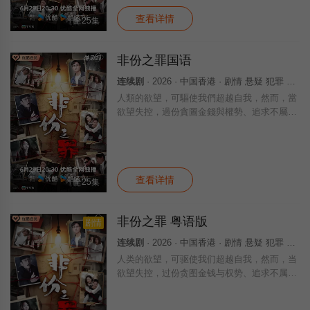
括
查看详情
全25集
非份之罪国语
连续剧
· 2026 · 中国香港 · 剧情 悬疑 犯罪 香港
人類的欲望，可驅使我們超越自我，然而，當
欲望失控，過份貪圖金錢與權勢、追求不屬於
自己的愛，非份之想被無限放大，一不經意，
便陷入道德矛盾的深淵，犯下種種「非份之
罪」……新界東重案組接連調查幾宗案件，包
括
查看详情
全25集
非份之罪 粤语版
剧情
连续剧
· 2026 · 中国香港 · 剧情 悬疑 犯罪 香港
人类的欲望，可驱使我们超越自我，然而，当
欲望失控，过份贪图金钱与权势、追求不属于
自己的爱，非份之想被无限放大，一不经意，
便陷入道德矛盾的深渊，犯下种种「非份之