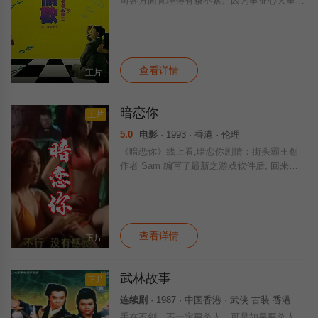
司各方面管理得有条不紊。因为事业心大重无
时刻结识异性，由此感情上除了他表妹CAND
Y一贯暗恋他之外，总数是一片空白。在一个
晚上的浩贤为
查看详情
正片
暗恋你
正片
5.0
电影
· 1993 · 香港 · 伦理
《暗恋你》线上看,暗恋你剧情：街头霸王创
作者 Sam 编写了最新之游戏软件后, 回来家
园渡假, 香港及菲律宾两大电脑公司为抢夺代
理权赶赴马尼拉找 Sam. 香港代表 Ben 与菲
律宾代表 Lisa 在
查看详情
正片
武林故事
正片
连续剧
· 1987 · 中国香港 · 武侠 古装 香港
手在不剑，不一定要杀人，可是如果要杀人，