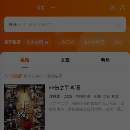
首页
视频
推荐搜索
变形金刚
火影忍者
复仇者联盟
战狼
热
视频
文章
明星
与“
关枫馨
”相关的共
5
个搜索结果
非份之罪粤语
连续剧
· 2026 · 中国香港 · 剧情 悬疑 犯罪 香港
人類的欲望，可驅使我們超越自我，然而，當
欲望失控，過份貪圖金錢與權勢、追求不屬於
自己的愛，非份之想被無限放大，一不經意，
便陷入道德矛盾的深淵，犯下種種「非份之
罪」……新界東重案組接連調查幾宗案件，包