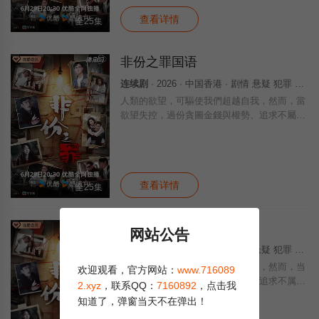
括
查看详情
全25集
非份之罪国语
连续剧
· 2026 · 中国香港 · 剧情 悬疑 犯罪 香港
人類的欲望，可驅使我們超越自我，然而，當
欲望失控，過份貪圖金錢與權勢、追求不屬於
自己的愛，非份之想被無限放大，一不經意，
便陷入道德矛盾的深淵，犯下種種「非份之
罪」……新界東重案組接連調查幾宗案件，包
括
查看详情
全25集
非份之罪 粤语版
剧情
网站公告
连续剧
· 2026 · 中国香港 · 剧情 悬疑 犯罪 香港
人类的欲望，可驱使我们超越自我，然而，当
欢迎观看，官方网站：
www.716089
欲望失控，过份贪图金钱与权势、追求不属于
2.xyz
，联系QQ：
7160892
，点击我
自己的爱，非份之想被无限放大，一不经意，
知道了，弹窗当天不在弹出！
便陷入道德矛盾的深渊，犯下种种「非份之