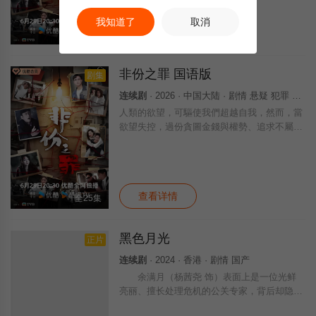
罪」……新界东重案组接连调查几宗案件，包
括
我知道了
取消
查看详情
全25集
非份之罪 国语版
剧集
连续剧
· 2026 · 中国大陆 · 剧情 悬疑 犯罪 国产
人類的欲望，可驅使我們超越自我，然而，當
欲望失控，過份貪圖金錢與權勢、追求不屬於
自己的愛，非份之想被無限放大，一不經意，
便陷入道德矛盾的深淵，犯下種種「非份之
罪」……新界東重案組接連調查幾宗案件，包
括
查看详情
全25集
黑色月光
正片
连续剧
· 2024 · 香港 · 剧情 国产
余满月（杨茜尧 饰）表面上是一位光鲜
亮丽、擅长处理危机的公关专家，背后却隐藏
着一段深重的悲惨过去。十八年前，她与妹妹