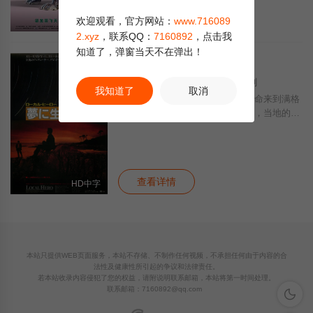
查看详情
欢迎观看，官方网站：
www.716089
更新HD
2.xyz
，联系QQ：
7160892
，点击我
知道了，弹窗当天不在弹出！
地方英雄
正片
5.0
电影
· 1983 · 英国 · 剧情 喜剧
我知道了
取消
影片描写一名美国商人奉公司之命来到满格
兰海岸洽谈收购土地兴建石油工厂，当地的风
土文物和居民的起居作息跟他这个城市人很不
协调，让他觉得此行无聊透顶。不料公司总裁
亲到小镇视察后改变主意，想在当开办一所天
查看详情
HD中字
本站只提供WEB页面服务，本站不存储、不制作任何视频，不承担任何由于内容的合
法性及健康性所引起的争议和法律责任。
若本站收录内容侵犯了您的权益，请附说明联系邮箱，本站将第一时间处理。
联系邮箱：
7160892@qq.com
深色模