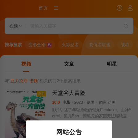
首页
视频
推荐搜索
变形金刚
火影忍者
复仇者联盟
战狼
热
视频
文章
明星
与“
亚力克斯·诺顿
”相关的共
2
个搜索结果
天堂谷大冒险
正片
10.0
电影
· 2020 · 德国 · 冒险 动画
影片讲述了年轻勇敢的银龙Firedrake、山神S
orrel、孤儿Ben，因银龙的家园无法继续居
住，共同踏上去喜马拉雅山脉寻找着天堂谷
——传说中龙族避风港的冒险之旅，在这段神
网站公告
奇的旅程中，他们遭遇了各种