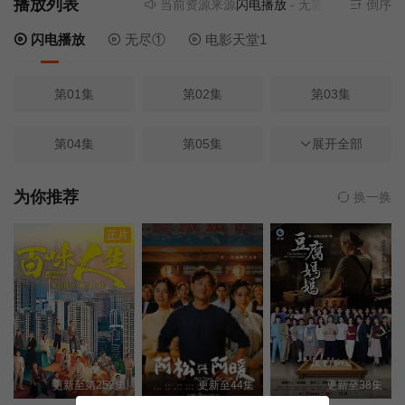
播放列表
当前资源来源
闪电播放
- 无需安装任何插件
倒序
闪电播放
无尽①
电影天堂1
第01集
第02集
第03集
第04集
第05集
第06集
展开全部
第07集
第08集
第09集
为你推荐
换一换
正片
第10集
第11集
第12集
第13集
第14集
第15集
第16集
第17集
第18集
更新至第252集
更新至44集
更新至38集
第19集
第20集
第21集