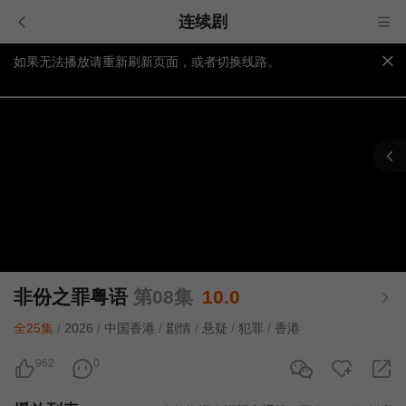
连续剧
如果无法播放请重新刷新页面，或者切换线路。
视频载入速度跟网速有关，请耐心等待几秒钟。
提醒：
不要轻易相信视频中的广告，谨防上当受骗!
非份之罪粤语
第08集
10.0
全25集
/
2026
/
中国香港
/
剧情
/
悬疑
/
犯罪
/
香港
962
0