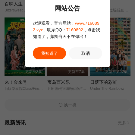
百味人生
阿松与阿暖
豆腐妈妈
网站公告
Bittersweet Destiny/
柯叔元/韩瑜/张睿家/杨子仪/
谢琼煖/洪都拉斯/陈仙梅/蓝苇华/苏晏霈/曾智希/曾子益/陈志强/郭忠祐/李之勤/潘奕如/范瑞君/王耿豪/吴铃山/张倩/李运庆/罗子惟/宫美乐/王晴/于浩威/马国毕/张世贤/徐千京/黄子玲/黄靖雅/李佩怡/吴政澔/黄尚禾/吴皓升/
第22集
第23集
第24集
正片
正片
欢迎观看，官方网站：
www.716089
第25集
2.xyz
，联系QQ：
7160892
，点击我
知道了，弹窗当天不在弹出！
我知道了
取消
更新至2集
更新至7集
更新至第07集
来！金来号
宝岛西米乐
日落下的彩虹
台版梨泰院Class/Fired Up/
尹昭德/何宜珊/黄瑄/卢彦泽/陈文山/王盈凯/黄婕菲/蔡祥/马国贤/孙绽/陈婉婷/王丁筑/璟宣/许瀞蔆/张雁名/颜邦智/曹景俊/陈玹宇/李緻/洪淇/刘汉强/张育绮/逸祥/亮曦/王芮希/李祐诚/卢尚恩/李铭叡/黄隽智/张景闳/游安顺/杨子仪/
Under The Rainbow/
换一换
最新资讯
更多