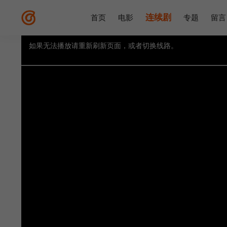
连续剧
首页
电影
专题
留言
如果无法播放请重新刷新页面，或者切换线路。
视频载入速度跟网速有关，请耐心等待几秒钟。
提醒：
不要轻易相信视频中的广告，谨防上当受骗!