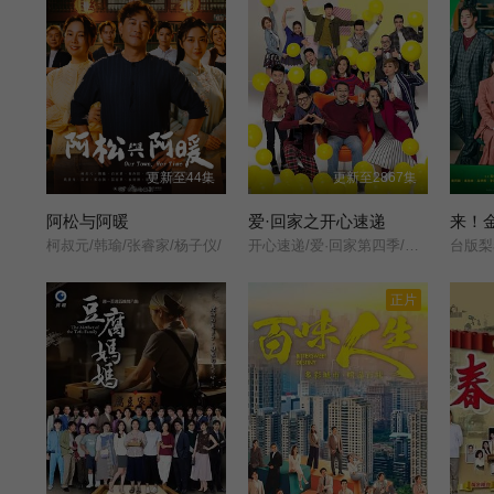
更新至44集
更新至2867集
阿松与阿暖
爱·回家之开心速递
来！
柯叔元/韩瑜/张睿家/杨子仪/
开心速递/爱·回家第四季/Come Home Love: Happy Courier/(Come Home Love: Lo and Behold/
台版梨泰院
正片