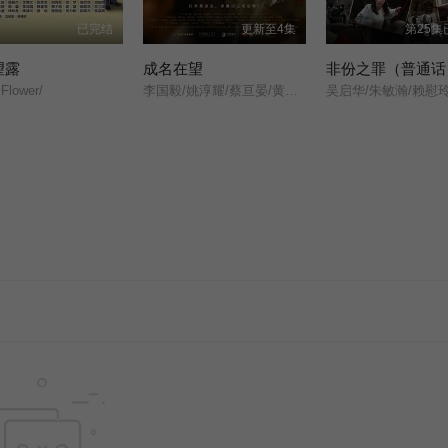
已完结
更新至4集
第25集
望露
成名在望
非份之罪（普通话
 Flower/
李国毅/姚淳耀/蔡亘晏/黄迪扬/黄采仪/龙天翔/乔瑟夫/吴言凜/黄惟/朱匀甄/段钧豪/
吴启华/朱敏瀚/赖慰玲