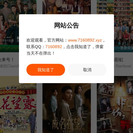
网站公告
欢迎观看，官方网站：
www.7160892.xyz
，
联系QQ：
7160892
，点击我知道了，弹窗
第2集
更新至7集
更新至第
当天不在弹出！
金来号！
宝岛西米乐
日落下的彩虹
Class/Fired Up/
尹昭德/何宜珊/黄瑄/卢彦泽/陈文山/王盈凯/黄婕菲/蔡祥/马国贤/孙绽/陈婉婷/王丁筑/璟宣/许瀞蔆/张雁名/颜邦智/曹景俊/陈玹宇/李緻/洪淇/刘汉强/张育绮/逸祥/亮曦/王芮希/李祐诚/卢尚恩/李铭叡/黄隽智/张景闳/游安顺/杨子仪/
Under The Rainbow/
我知道了
取消
正片