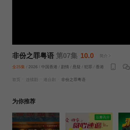
非份之罪粤语
第07集
10.0
简介
全25集
/
2026
/
中国香港
/
剧情
/
悬疑
/
犯罪
/
香港
首页
连续剧
港台剧
非份之罪粤语
为你推荐
豆瓣高分