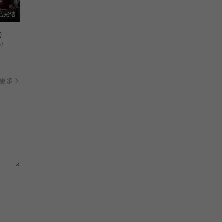
Life’s Punchline/短剧开始啦(中国香港版)/
已完结
已完结
）
正片
西关大少
/
Point of No Return/
全30集
更多