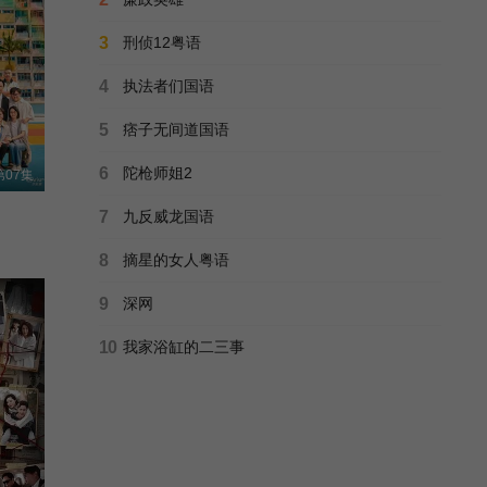
无字天书
3
刑侦12粤语
罗烈/尹天照/伍卫国/杨嘉诺/江涛/陈晓莹/黄丽英/梁林玲/
第08集完结
4
执法者们国语
正片
薰衣草2001
5
痞子无间道国语
Lavender/熏衣草/
已完结
6
陀枪师姐2
07集
正片
午夜伴廊
7
九反威龙国语
midnight cousin/
全20集
8
摘星的女人粤语
豆瓣高分
你的孩子不是你的孩子
9
深网
On Children/
已完结
10
我家浴缸的二三事
正片
意难忘 第五季
Unforgettable/再续意难忘/
全50集
喜剧开场