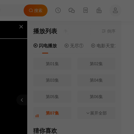
搜索
播放列表
当前资源来源
倒序
闪电
闪电播放
无尽①
电影天堂1
第01集
第02集
第03集
第04集
第05集
第06集
报错
刷新
上一集
下一集
第07集
第08集
展开全部
第09集
第10集
猜你喜欢