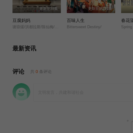
更新至38集
更新至第251集
豆腐妈妈
百味人生
春花
谢琼煖/洪都拉斯/陈仙梅/蓝苇华/苏晏霈/曾智希/曾子益/陈志强/郭忠祐/李之勤/潘奕如/范瑞君/王耿豪/吴铃山/张倩/李运庆/罗子惟/宫美乐/王晴/于浩威/马国毕/张世贤/徐千京/黄子玲/黄靖雅/李佩怡/吴政澔/黄尚禾/吴皓升/
Bittersweet Destiny/
Spring
最新资讯
评论
共
0
条评论