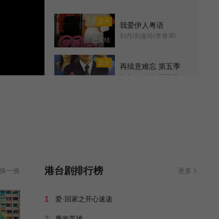
第11集
第12集
正片
我爱伊人粤语
刘丹/刘嘉玲/李香琴/
已完结
第13集
第14集
正片
再续意难忘 第五季
第15集
第16集
Unforgettable/再续意难忘/
全50集
第17集
第18集
正片
4 in Love国语
Let It Be Love/
已完结
第19集
第20集
剧集
女儿大人加个赖
第21集
第22集
Mr. Lighter/
全60集
港台剧排行榜
换一换
更多
第23集
第24集
正片
富贵门粤语
1
爱·回家之开心速递
金装豪门/金钱诱罪/Born Rich/
已完结
第25集
2
廉政英雄