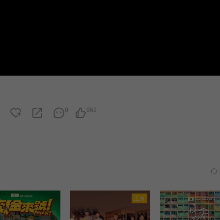
0
962
正片