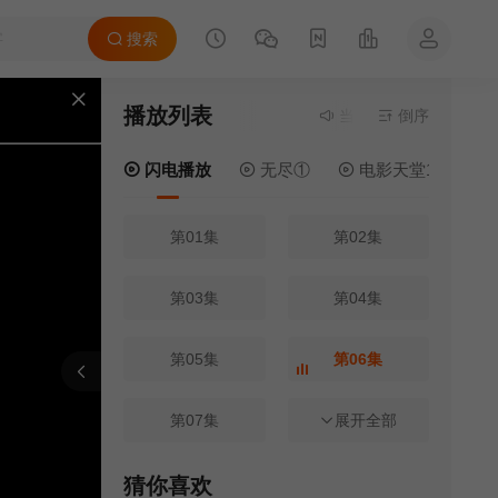
搜索
播放列表
当前资源来源
倒序
闪电播放
- 
闪电播放
无尽①
电影天堂1
第01集
第02集
第03集
第04集
第05集
第06集
报错
刷新
上一集
下一集
第07集
第08集
展开全部
第09集
第10集
猜你喜欢