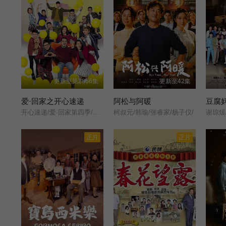
更新至第2866集
更新至42集
爱·回家之开心速递
阿松与阿暖
豆腐
开心速递/爱·回家第四季/Come Home Love: Happy Courier/(Come Home Love: Lo and Behold/
柯叔元/韩瑜/张睿家/杨子仪/
正片
正片