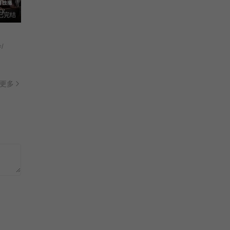
The Building Blocks of Life/
全20集
已完结
剧集
香港探秘地图
/
黎耀祥/龚嘉欣/丁子朗/孔德贤/倪嘉雯/袁文杰/庄思明/蔡国威/杨玉梅/邓伊婷/袁镇业/莫家淦/黄子桐/关曜儁/阮政峰/陈靖云/
更新至13集
更多