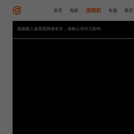
连续剧
首页
电影
专题
留言
视频载入速度跟网速有关，请耐心等待几秒钟。
提醒：
不要轻易相信视频中的广告，谨防上当受骗!
如果无法播放请重新刷新页面，或者切换线路。