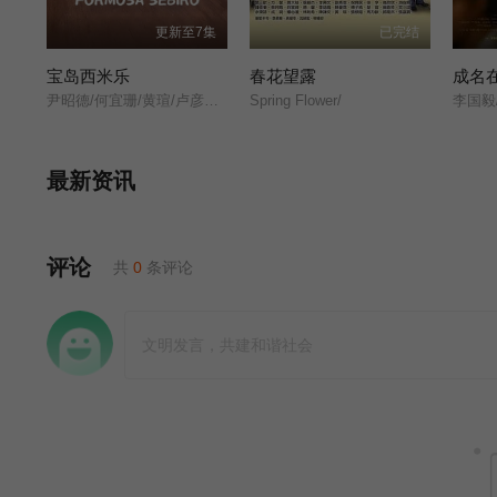
更新至7集
已完结
宝岛西米乐
春花望露
成名
尹昭德/何宜珊/黄瑄/卢彦泽/陈文山/王盈凯/黄婕菲/蔡祥/马国贤/孙绽/陈婉婷/王丁筑/璟宣/许瀞蔆/张雁名/颜邦智/曹景俊/陈玹宇/李緻/洪淇/刘汉强/张育绮/逸祥/亮曦/王芮希/李祐诚/卢尚恩/李铭叡/黄隽智/张景闳/游安顺/杨子仪/
Spring Flower/
最新资讯
评论
共
0
条评论