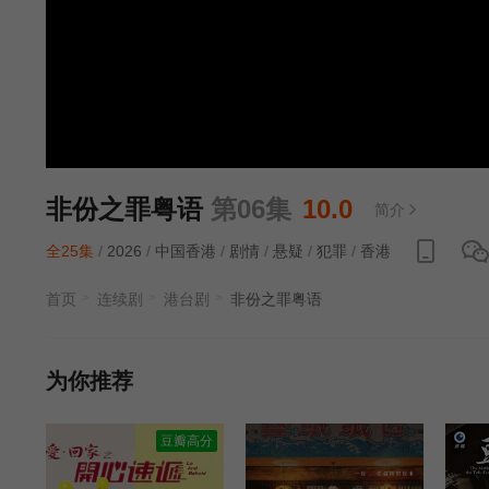
非份之罪粤语
第06集
10.0
简介
全25集
/
2026
/
中国香港
/
剧情
/
悬疑
/
犯罪
/
香港
首页
连续剧
港台剧
非份之罪粤语
为你推荐
豆瓣高分