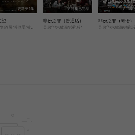
更新至4集
第25集已完结
第25集
在望
非份之罪（普通话）
非份之罪（粤语）
李国毅/姚淳耀/蔡亘晏/黄迪扬/黄采仪/龙天翔/乔瑟夫/吴言凜/黄惟/朱匀甄/段钧豪/
吴启华/朱敏瀚/赖慰玲/
吴启华/朱敏瀚/赖慰玲