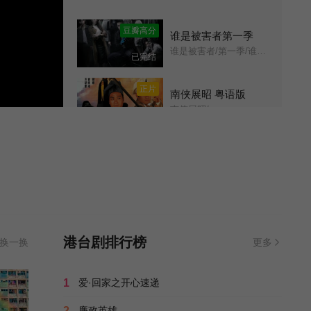
第11集
第12集
豆瓣高分
谁是被害者第一季
谁是被害者/第一季/谁是被害者？/The Victims&#039; Game/
已完结
第13集
第14集
正片
南侠展昭 粤语版
第15集
第16集
南俠展昭/
全20集
第17集
第18集
正片
皇家反千组
Corner the Con Man/
全20集
第19集
第20集
正片
一千个春天
第21集
第22集
宋冈陵/魏伯儒/罗敏/鲁直/李光弼/曹健/向韵如/夏威/艾立心/王海明/张冰玉/萧大陆/刘延方/韩苏/杜可风/
已完结
港台剧排行榜
换一换
更多
第23集
第24集
剧集
台湾犯罪故事
1
爱·回家之开心速递
Taiwan Crime Stories/
全12集
第25集
2
廉政英雄