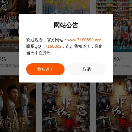
网站公告
欢迎观看，官方网站：
www.7160892.xyz
，
联系QQ：
7160892
，点击我知道了，弹窗
更新至38集
更新至第250集
更新至第
当天不在弹出！
妈妈
百味人生
日落下的彩虹
谢琼煖/洪都拉斯/陈仙梅/蓝苇华/苏晏霈/曾智希/曾子益/陈志强/郭忠祐/李之勤/潘奕如/范瑞君/王耿豪/吴铃山/张倩/李运庆/罗子惟/宫美乐/王晴/于浩威/马国毕/张世贤/徐千京/黄子玲/黄靖雅/李佩怡/吴政澔/黄尚禾/吴皓升/
Bittersweet Destiny/
Under The Rainbow/
我知道了
取消