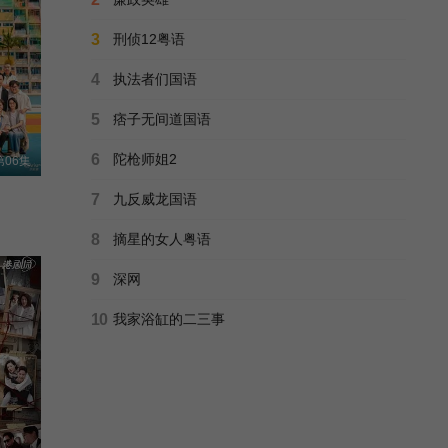
正片
意难忘 第八季
3
刑侦12粤语
Unforgettable/再续意难忘/
全50集
4
执法者们国语
正片
正义女神国语
5
痞子无间道国语
陈炜/佘诗曼/谭耀文/蒋祖曼/许绍雄/文颂娴/马贯东/周嘉洛/戴祖仪/
已完结
6
陀枪师姐2
06集
超能使者
7
九反威龙国语
陈展鹏/唐诗咏/陈山聪/王君馨/刘佩玥/林子善/沈震轩/刘颖镟/欧瑞伟/
全25集
8
摘星的女人粤语
正片
欲望人生
9
深网
慾望人生/
已完结
10
我家浴缸的二三事
豆瓣高分
刑事侦缉档案2
香港警察/Detective Investigation Files Ⅱ/
全40集
正片
建筑有情天