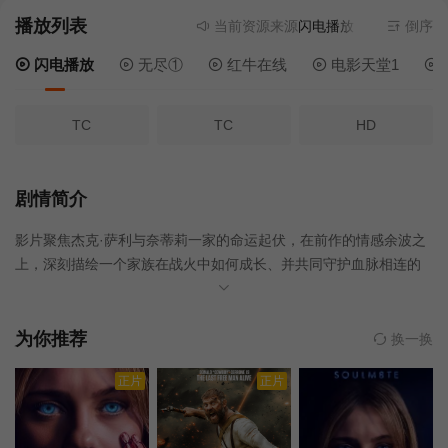
播放列表
当前资源来源
闪电播放
- 无需安装任何
倒序
闪电播放
无尽①
红牛在线
电影天堂1
TC
TC
HD
剧情简介
影片聚焦杰克·萨利与奈蒂莉一家的命运起伏，在前作的情感余波之
上，深刻描绘一个家族在战火中如何成长、并共同守护血脉相连的
情感纽带的历程，从而将故事推向更具张力的全新维度。此外，潘
多拉的全新领域也即将揭晓——观众将首次邂逅“风之商人”这个崇尚
和平的全新游牧民族，他们乘坐独特的浮空生物飞船穿梭于各部落
为你推荐
换一换
间，交易货物、传递信息。
正片
正片