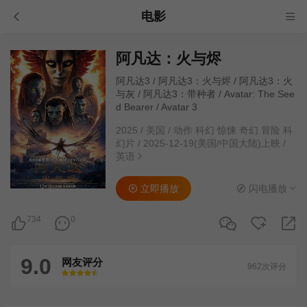
电影
阿凡达：火与烬
阿凡达3 / 阿凡达3：火与烬 / 阿凡达3：火
与灰 / 阿凡达3：带种者 / Avatar: The See
d Bearer / Avatar 3
2025
/
美国
/
动作 科幻 惊悚 奇幻 冒险 科
幻片
/
2025-12-19(美国/中国大陆)上映
/
英语
立即播放
闪电播放
734
0
9.0
网友评分
962次评分
很差
较差
还行
推荐
力荐