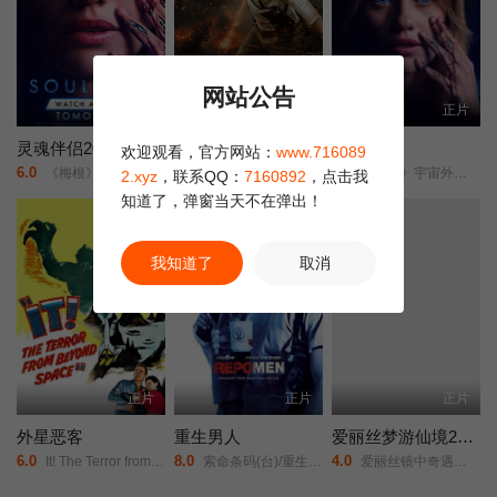
网站公告
HD
正片
正片
灵魂伴侣2026
冬季：战场
灵魂伴侣
欢迎观看，官方网站：
www.716089
6.0
2.0
1.0
《梅根》宇宙外传/夺魂伴侣/
Winter: Battleground/
《梅根》宇宙外传/夺魂伴侣/
2.xyz
，联系QQ：
7160892
，点击我
知道了，弹窗当天不在弹出！
正片
我知道了
取消
正片
正片
正片
外星恶客
重生男人
爱丽丝梦游仙境2：镜中奇遇记
6.0
8.0
4.0
It! The Terror from Beyond Space/
索命条码(台)/重生曼波/回收人/追讨人/Repossession Men/
爱丽丝镜中奇遇记/爱丽丝梦游仙境2：穿越魔镜(港)/魔境梦游：时光怪客(台)/Alice in Wonderland: Through the Looking Glass/